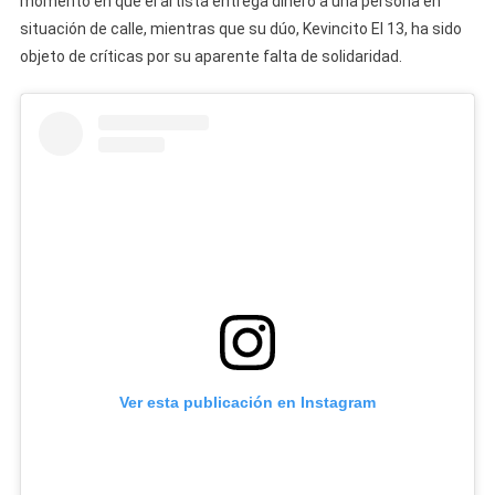
momento en que el artista entrega dinero a una persona en
Que
Tuvo
situación de calle, mientras que su dúo, Kevincito El 13, ha sido
Dany
objeto de críticas por su aparente falta de solidaridad.
Ome
Con
Una
Persona
En
Situación
De
Calle,
Sin
Saber
Que
Estaba
Siendo
Ver esta publicación en Instagram
Grabado