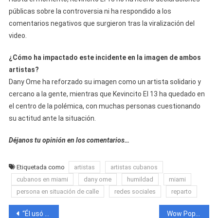
públicas sobre la controversia ni ha respondido a los
comentarios negativos que surgieron tras la viralización del
video.
¿Cómo ha impactado este incidente en la imagen de ambos
artistas?
Dany Ome ha reforzado su imagen como un artista solidario y
cercano a la gente, mientras que Kevincito El 13 ha quedado en
el centro de la polémica, con muchas personas cuestionando
su actitud ante la situación.
Déjanos tu opinión en los comentarios…
Etiquetada como
artistas
artistas cubanos
cubanos en miami
dany ome
humildad
miami
persona en situación de calle
redes sociales
reparto
Navegación
“Él usó capoeira y le ganó”: Influencer Brayan El Joker explica por qué Chocolate Mc no perdió en la pelea
Wow Popy y Kuki Delgado, hija de Alexander GDZ, dejan nuevas señales de una posible relación