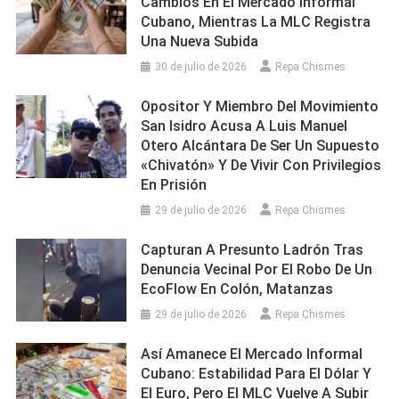
Cambios En El Mercado Informal
Cubano, Mientras La MLC Registra
Una Nueva Subida
30 de julio de 2026
Repa Chismes
Opositor Y Miembro Del Movimiento
San Isidro Acusa A Luis Manuel
Otero Alcántara De Ser Un Supuesto
«chivatón» Y De Vivir Con Privilegios
En Prisión
29 de julio de 2026
Repa Chismes
Capturan A Presunto Ladrón Tras
Denuncia Vecinal Por El Robo De Un
EcoFlow En Colón, Matanzas
29 de julio de 2026
Repa Chismes
Así Amanece El Mercado Informal
Cubano: Estabilidad Para El Dólar Y
El Euro, Pero El MLC Vuelve A Subir