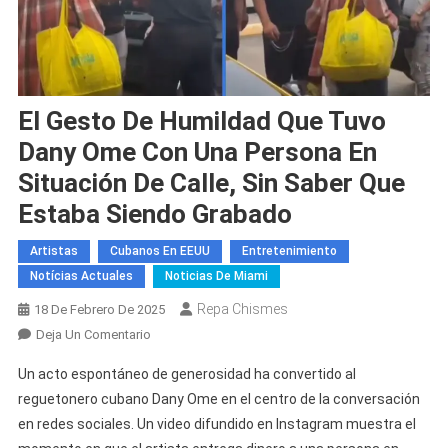
El Gesto De Humildad Que Tuvo
Dany Ome Con Una Persona En
Situación De Calle, Sin Saber Que
Estaba Siendo Grabado
Artistas
Cubanos En EEUU
Entretenimiento
Notícias Actuales
Noticias De Miami
Repa Chismes
18 De Febrero De 2025
En
Deja Un Comentario
El
Un acto espontáneo de generosidad ha convertido al
Gesto
reguetonero cubano Dany Ome en el centro de la conversación
De
en redes sociales. Un video difundido en Instagram muestra el
Humildad