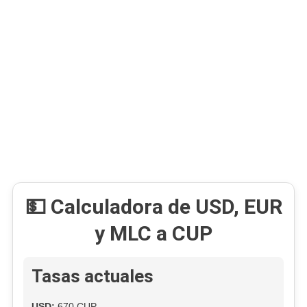
Cuba:
¿romperá
Pronto
La
Barrera
De
Los
500
Pesos?
💵 Calculadora de USD, EUR
y MLC a CUP
Tasas actuales
USD:
670 CUP