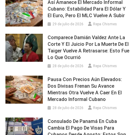
Así Amanece El Mercado Informal
Cubano: Estabilidad Para El Dólar Y
El Euro, Pero El MLC Vuelve A Subir
29 de julio de 2026
Repa Chismes
Comparece Damián Valdez Ante La
Corte Y El Juicio Por La Muerte De El
Taiger Vuelve A Retrasarse: Esto Fue
Lo Que Ocurrió
28 de julio de 2026
Repa Chismes
Pausa Con Precios Aún Elevados:
Dos Divisas Frenan Su Avance
Mientras Otra Vuelve A Caer En El
Mercado Informal Cubano
28 de julio de 2026
Repa Chismes
Consulado De Panamá En Cuba
Cambia El Pago De Visas Para
Cubanos Desde Agosto: Estos Son