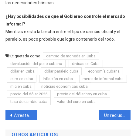
las necesidades básicas.
¿Hay posibilidades de que el Gobierno controle el mercado
informal?
Mientras exista la brecha entre el tipo de cambio oficial y el
paralelo, es poco probable que logre contenerlo del todo.
Etiquetada como
cambio de moneda en Cuba
devaluación del peso cubano
divisas en Cuba
dólar en Cuba
dólar paralelo cuba
economía cubana
euro en cuba
inflación en cuba
mercado informal cuba
mlc en cuba
noticias económicas cuba
precio del dólar 2025
precio del dólar hoy en cuba
tasa de cambio cuba
valor del euro en cuba
Navegación
Arrestan en Santiago de Cuba a dos hombres por cambiar transferencias por dinero en efectivo en un cajero ¿De dónde salía tanto efectivo?
Un recluso pierde la vida y otro resulta herido tras una fuga en Sancti Spíritus
de
OTROS ARTÍCULOS: