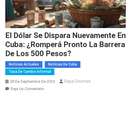
El Dólar Se Dispara Nuevamente En
Cuba: ¿romperá Pronto La Barrera
De Los 500 Pesos?
Notícias Actuales
Notícias De Cuba
Tasa De Cambio Informal
Repa Chismes
28 De Septiembre De 2025
En
Deja Un Comentario
El
Dólar
Se
Dispara
Nuevamente
En