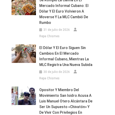
Se Rompió La Calma En El
Mercado Informal Cubano: El
Dólar Y El Euro Volvieron A
Moverse Y La MLC Cambió De
Rumbo
31 de julio de 2026
Repa Chismes
El Dólar Y El Euro Siguen Sin
Cambios En El Mercado
Informal Cubano, Mientras La
MLC Registra Una Nueva Subida
30 de julio de 2026
Repa Chismes
Opositor Y Miembro Del
Movimiento San Isidro Acusa A
Luis Manuel Otero Alcántara De
Ser Un Supuesto «chivatón» Y
De Vivir Con Privilegios En