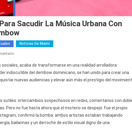
n Para Sacudir La Música Urbana Con
embow
tuales
Noticias De Miami
En
mentario
El
ociales, acaba de transformarse en una realidad arrolladora:
Bebeshito
 líder indiscutible del dembow dominicano, se han unido para crear una
Y
uistar nuevas audiencias y elevar aún más el prestigio del movimien
El
Alfa
Se
tas sutiles: intercambios sospechosos en redes, comentarios con dobl
Unen
Para
s. Pero no fue hasta ahora que el misterio se despejó. Fue el propio
Sacudir
 Instagram, confirmó la bomba: ambos artistas estaban trabajando
La
ergía, bailarinas y un derroche de estilo visual digno de una
Música