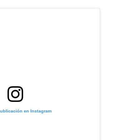
Urbana
Con
Una
Fusión
De
Reparto
Con
Dembow
publicación en Instagram