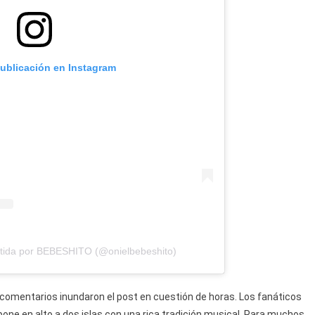
publicación en Instagram
tida por BEBESHITO (@onielbebeshito)
 comentarios inundaron el post en cuestión de horas. Los fanáticos
pone en alto a dos islas con una rica tradición musical. Para muchos,