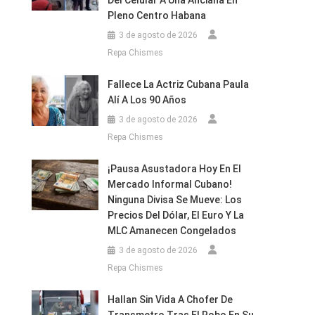
Del Celular A Una Anciana En
Pleno Centro Habana
3 de agosto de 2026
Repa Chismes
Fallece La Actriz Cubana Paula
Alí A Los 90 Años
3 de agosto de 2026
Repa Chismes
¡Pausa Asustadora Hoy En El
Mercado Informal Cubano!
Ninguna Divisa Se Mueve: Los
Precios Del Dólar, El Euro Y La
MLC Amanecen Congelados
3 de agosto de 2026
Repa Chismes
Hallan Sin Vida A Chofer De