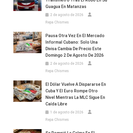
Transmetro Tras El Robo En Su
Guagua En Matanzas
2 de agosto de 2026
Repa Chismes
Pausa Otra Vez En El Mercado
Informal Cubano: Solo Una
Divisa Cambia De Precio Este
Domingo 2 De Agosto De 2026
2 de agosto de 2026
Repa Chismes
El Dólar Vuelve A Dispararse En
Cuba Y El Euro Rompe Otro
Nivel Mientras La MLC Sigue En
Caída Libre
1 de agosto de 2026
Repa Chismes