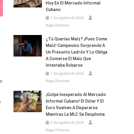
Hoy En El Mercado Informal
Cubano
7 de agosto de 2026
Repa Chismes
¿Tú Querías Maíz? ¡Pues Come
Maíz! Campesino Sorprende A
Un Presunto Ladrón Y Lo Obliga
A Comerse El Maíz Que
Intentaba Robarse
7 de agosto de 2026
to
Repa Chismes
¡Golpe Inesperado Al Mercado
Informal Cubano! El Dólar Y El
e
Euro Vuelven A Dispararse
Mientras La MLC Se Desploma
6 de agosto de 2026
Repa Chismes