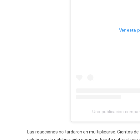
Ver esta 
Una publicación compar
Las reacciones no tardaron en multiplicarse. Cientos de
celebraron la colaboración como un triunfo cultural que 