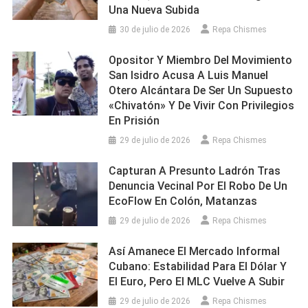
Una Nueva Subida
30 de julio de 2026
Repa Chismes
Opositor Y Miembro Del Movimiento
San Isidro Acusa A Luis Manuel
Otero Alcántara De Ser Un Supuesto
«chivatón» Y De Vivir Con Privilegios
En Prisión
29 de julio de 2026
Repa Chismes
Capturan A Presunto Ladrón Tras
Denuncia Vecinal Por El Robo De Un
EcoFlow En Colón, Matanzas
29 de julio de 2026
Repa Chismes
Así Amanece El Mercado Informal
Cubano: Estabilidad Para El Dólar Y
El Euro, Pero El MLC Vuelve A Subir
29 de julio de 2026
Repa Chismes