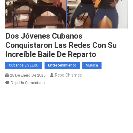
Dos Jóvenes Cubanos
Conquistaron Las Redes Con Su
Increíble Baile De Reparto
Cubanos En EEUU
Entretenimiento
Musica
Repa Chismes
28 De Enero De 2025
En
Deja Un Comentario
Dos
Jóvenes
Cubanos
Conquistaron
Las
Redes
Con