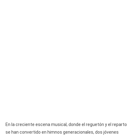
Su
Increíble
Baile
De
Reparto
En la creciente escena musical, donde el reguetón y el reparto
se han convertido en himnos generacionales, dos jóvenes