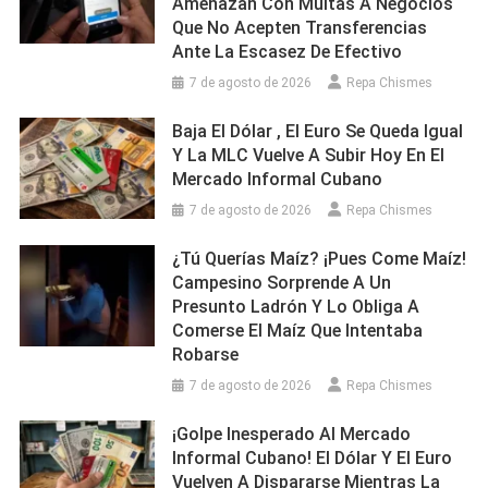
Amenazan Con Multas A Negocios
Que No Acepten Transferencias
Ante La Escasez De Efectivo
7 de agosto de 2026
Repa Chismes
Baja El Dólar , El Euro Se Queda Igual
Y La MLC Vuelve A Subir Hoy En El
Mercado Informal Cubano
7 de agosto de 2026
Repa Chismes
¿Tú Querías Maíz? ¡Pues Come Maíz!
Campesino Sorprende A Un
Presunto Ladrón Y Lo Obliga A
Comerse El Maíz Que Intentaba
Robarse
7 de agosto de 2026
Repa Chismes
¡Golpe Inesperado Al Mercado
Informal Cubano! El Dólar Y El Euro
Vuelven A Dispararse Mientras La