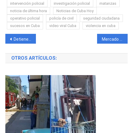
intervención policial
investigación policial
matanzas
noticia de última hora
Noticias de Cuba Hoy
operativo policial
policía de civil
seguridad ciudadana
sucesos en Cuba
video viral Cuba
violencia en cuba
Navegación
Detienen a un cubano y sus cómplices por el asalto de un teléfono y hallan un cargamento de droga en una casa en México
Mercado informal bajo presión: dólar estable, euro en retroceso y una MLC que rompe máximos al cierre de noviembre
de
OTROS ARTÍCULOS:
entradas