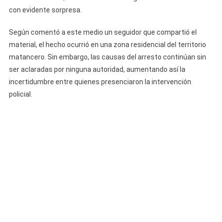
Arrestan
con evidente sorpresa.
A
Un
Según comentó a este medio un seguidor que compartió el
Joven
material, el hecho ocurrió en una zona residencial del territorio
En
matancero. Sin embargo, las causas del arresto continúan sin
Matanzas
ser aclaradas por ninguna autoridad, aumentando así la
incertidumbre entre quienes presenciaron la intervención
policial.