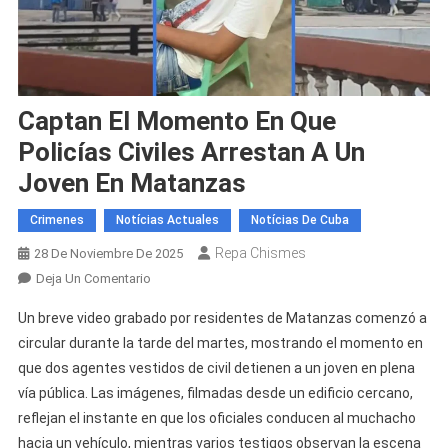
Captan El Momento En Que
Policías Civiles Arrestan A Un
Joven En Matanzas
Crimenes
Notícias Actuales
Notícias De Cuba
Repa Chismes
28 De Noviembre De 2025
En
Deja Un Comentario
Captan
Un breve video grabado por residentes de Matanzas comenzó a
El
circular durante la tarde del martes, mostrando el momento en
Momento
que dos agentes vestidos de civil detienen a un joven en plena
En
vía pública. Las imágenes, filmadas desde un edificio cercano,
Que
Policías
reflejan el instante en que los oficiales conducen al muchacho
Civiles
hacia un vehículo, mientras varios testigos observan la escena