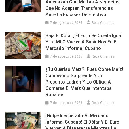
Amenazan Con Multas A Negocios
Que No Acepten Transferencias
Ante La Escasez De Efectivo
7 de agosto de 2026
Repa Chismes
Baja El Dólar , El Euro Se Queda Igual
Y La MLC Vuelve A Subir Hoy En El
Mercado Informal Cubano
7 de agosto de 2026
Repa Chismes
¿Tú Querías Maíz? ¡Pues Come Maíz!
Campesino Sorprende A Un
Presunto Ladrón Y Lo Obliga A
Comerse El Maíz Que Intentaba
Robarse
7 de agosto de 2026
Repa Chismes
¡Golpe Inesperado Al Mercado
Informal Cubano! El Dólar Y El Euro
Vuelven A Dispararse Mientras La