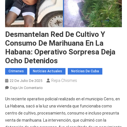
Desmantelan Red De Cultivo Y
Consumo De Marihuana En La
Habana: Operativo Sorpresa Deja
Ocho Detenidos
Crimenes
Notícias Actuales
Notícias De Cuba
Repa Chismes
22 De Julio De 2025
En
Deja Un Comentario
Desmantelan
Un reciente operativo policial realizado en el municipio Cerro, en
Red
La Habana, sacó a la luz una vivienda que funcionaba como
De
centro de cultivo, procesamiento, consumo e incluso presunta
Cultivo
venta de marihuana. La intervención, que culminó con la
Y
Consumo