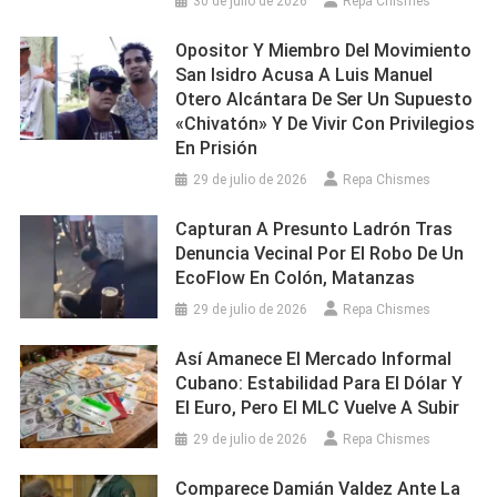
30 de julio de 2026
Repa Chismes
Opositor Y Miembro Del Movimiento
San Isidro Acusa A Luis Manuel
Otero Alcántara De Ser Un Supuesto
«chivatón» Y De Vivir Con Privilegios
En Prisión
29 de julio de 2026
Repa Chismes
Capturan A Presunto Ladrón Tras
Denuncia Vecinal Por El Robo De Un
EcoFlow En Colón, Matanzas
29 de julio de 2026
Repa Chismes
Así Amanece El Mercado Informal
Cubano: Estabilidad Para El Dólar Y
El Euro, Pero El MLC Vuelve A Subir
29 de julio de 2026
Repa Chismes
Comparece Damián Valdez Ante La