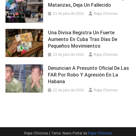
Matanzas, Deja Un Fallecido
23 de julio de 2026
Repa Chismes
Una Divisa Registra Un Fuerte
Aumento En Cuba Tras Días De
Pequeños Movimientos
23 de julio de 2026
Repa Chismes
Denuncian A Presunto Oficial De Las
FAR Por Robo Y Agresión En La
Habana
22 de julio de 2026
Repa Chismes
Repa Chismes
|
Tema: News Portal de
Repa Chismes