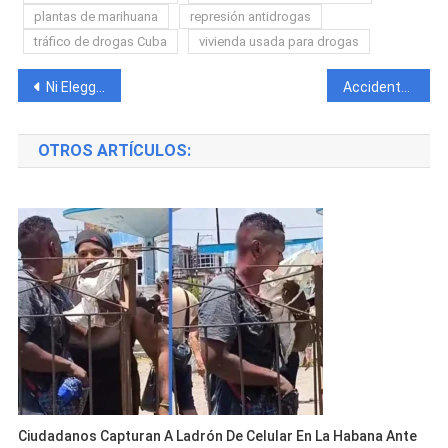
plantas de marihuana
represión antidrogas
tráfico de drogas Cuba
vivienda usada para drogas
Navegación
Ni Elegguá lo salvó: Detienen a cubano en La Habana por transportar cocaína escondida en un Elegguá religioso
Accidente en Artemisa deja más de 20 heridos tras el vuelco de un ómnibus familiar
de
OTROS ARTÍCULOS:
entradas
Ciudadanos Capturan A Ladrón De Celular En La Habana Ante