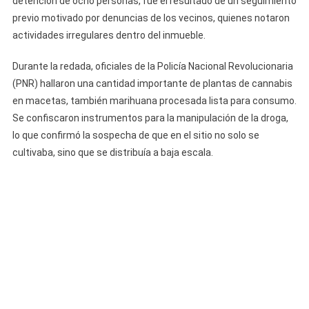
detención de ocho personas, fue el resultado de un seguimiento
De
previo motivado por denuncias de los vecinos, quienes notaron
Marihuana
actividades irregulares dentro del inmueble.
En
La
Durante la redada, oficiales de la Policía Nacional Revolucionaria
Habana:
(PNR) hallaron una cantidad importante de plantas de cannabis
Operativo
en macetas, también marihuana procesada lista para consumo.
Sorpresa
Se confiscaron instrumentos para la manipulación de la droga,
Deja
lo que confirmó la sospecha de que en el sitio no solo se
Ocho
cultivaba, sino que se distribuía a baja escala.
Detenidos