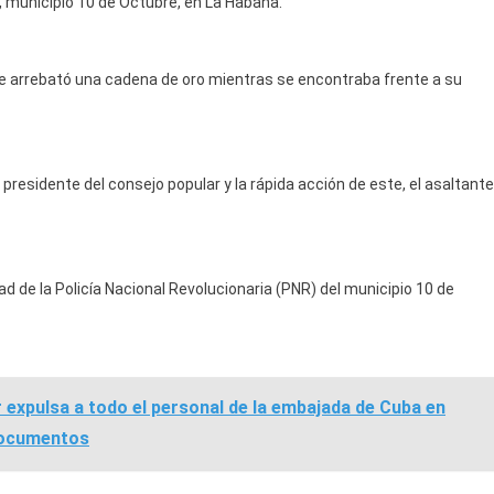
a, municipio 10 de Octubre, en La Habana.
le arrebató una cadena de oro mientras se encontraba frente a su
presidente del consejo popular y la rápida acción de este, el asaltante
dad de la Policía Nacional Revolucionaria (PNR) del municipio 10 de
expulsa a todo el personal de la embajada de Cuba en
documentos