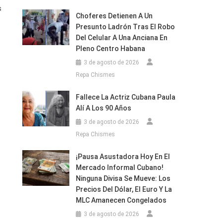
s
Choferes Detienen A Un
Presunto Ladrón Tras El Robo
Del Celular A Una Anciana En
Pleno Centro Habana
3 de agosto de 2026
Repa Chismes
Fallece La Actriz Cubana Paula
Alí A Los 90 Años
3 de agosto de 2026
Repa Chismes
¡Pausa Asustadora Hoy En El
Mercado Informal Cubano!
Ninguna Divisa Se Mueve: Los
Precios Del Dólar, El Euro Y La
MLC Amanecen Congelados
3 de agosto de 2026