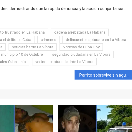
ades, demostrando que la rápida denuncia y la acción conjunta son
lto frustrado en La Habana
cadena arrebatada La Habana
 el delito en Cuba
crimenes
delincuente capturado en La Víbora
ba
noticias barrio La Víbora
Noticias de Cuba Hoy
 municipio 10 de Octubre
seguridad ciudadana en La Víbora
ales Cuba junio
vecinos capturan ladrón La Víbora
Perrito sobrevive sin agua ni sombra en el techo de una casa en La Habana