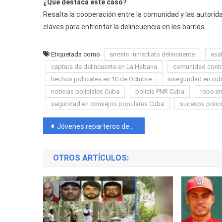
¿Qué destaca este caso?
Resalta la cooperación entre la comunidad y las autorid
claves para enfrentar la delincuencia en los barrios.
Etiquetada como
arresto inmediato delincuente
asa
captura de delincuente en La Habana
comunidad contra
hechos policiales en 10 de Octubre
inseguridad en cu
noticias policiales Cuba
policía PNR Cuba
robo en
seguridad en consejos populares Cuba
sucesos polici
Navegación
Jóvenes reparteros desafían al régimen en Cuba con canción contestataria y polémico video
de
OTROS ARTÍCULOS:
entradas