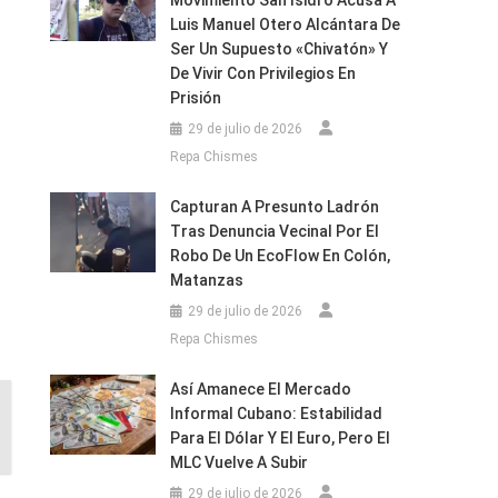
Movimiento San Isidro Acusa A
Luis Manuel Otero Alcántara De
Ser Un Supuesto «chivatón» Y
De Vivir Con Privilegios En
Prisión
29 de julio de 2026
Repa Chismes
Capturan A Presunto Ladrón
Tras Denuncia Vecinal Por El
Robo De Un EcoFlow En Colón,
Matanzas
29 de julio de 2026
Repa Chismes
Así Amanece El Mercado
Informal Cubano: Estabilidad
Para El Dólar Y El Euro, Pero El
MLC Vuelve A Subir
29 de julio de 2026