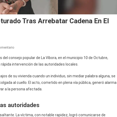
turado Tras Arrebatar Cadena En El
En
omentario
Delincuente
es del consejo popular de La Víbora, en el municipio 10 de Octubre,
Sorprendido
 rápida intervención de las autoridades locales.
Y
Capturado
ajos de su vivienda cuando un individuo, sin mediar palabra alguna, se
Tras
olgada al cuello. El acto, cometido en plena vía pública, generó alarma
Arrebatar
yar a la persona afectada.
Cadena
En
El
las autoridades
Municipio
10
asaltante. La víctima, con notable rapidez, logró comunicarse de