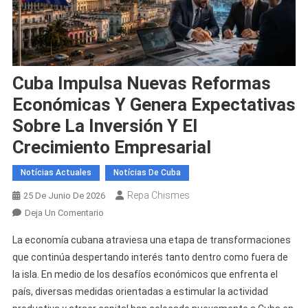
Cuba Impulsa Nuevas Reformas
Económicas Y Genera Expectativas
Sobre La Inversión Y El
Crecimiento Empresarial
Notícias Actuales
Notícias De Cuba
Repa Chismes
25 De Junio De 2026
En
Deja Un Comentario
Cuba
La economía cubana atraviesa una etapa de transformaciones
Impulsa
que continúa despertando interés tanto dentro como fuera de
Nuevas
la isla. En medio de los desafíos económicos que enfrenta el
Reformas
país, diversas medidas orientadas a estimular la actividad
Económicas
Y