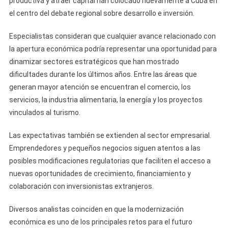
productiva y atraer capital han colocado nuevamente a Cuba en
Genera
el centro del debate regional sobre desarrollo e inversión.
Expectativas
Sobre
Especialistas consideran que cualquier avance relacionado con
La
la apertura económica podría representar una oportunidad para
Inversión
dinamizar sectores estratégicos que han mostrado
Y
dificultades durante los últimos años. Entre las áreas que
El
generan mayor atención se encuentran el comercio, los
Crecimiento
servicios, la industria alimentaria, la energía y los proyectos
Empresarial
vinculados al turismo.
Las expectativas también se extienden al sector empresarial.
Emprendedores y pequeños negocios siguen atentos a las
posibles modificaciones regulatorias que faciliten el acceso a
nuevas oportunidades de crecimiento, financiamiento y
colaboración con inversionistas extranjeros.
Diversos analistas coinciden en que la modernización
económica es uno de los principales retos para el futuro