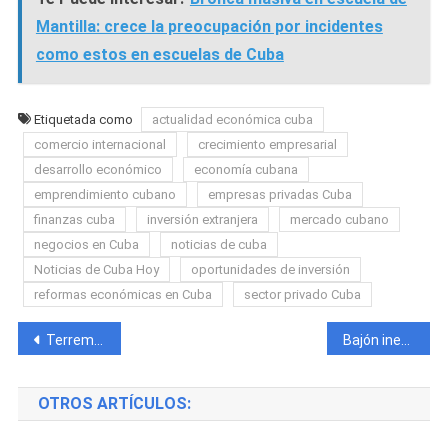
Mantilla: crece la preocupación por incidentes
como estos en escuelas de Cuba
Etiquetada como
actualidad económica cuba
comercio internacional
crecimiento empresarial
desarrollo económico
economía cubana
emprendimiento cubano
empresas privadas Cuba
finanzas cuba
inversión extranjera
mercado cubano
negocios en Cuba
noticias de cuba
Noticias de Cuba Hoy
oportunidades de inversión
reformas económicas en Cuba
sector privado Cuba
Navegación
Terremoto de magnitud 7,5 sacude Venezuela: reportan daños en infraestructuras y crece la preocupación por nuevas réplicas
Bajón inesperado en el mercado informal cubano: dólar, euro y MLC registran caída simultánea
de
OTROS ARTÍCULOS:
entradas