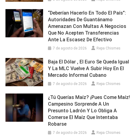
“Deberían Hacerlo En Todo El País”:
Autoridades De Guantánamo
Amenazan Con Multas A Negocios
Que No Acepten Transferencias
Ante La Escasez De Efectivo
7 de agosto de 2026
Repa Chismes
Baja El Dólar , El Euro Se Queda Igual
Y La MLC Vuelve A Subir Hoy En El
Mercado Informal Cubano
7 de agosto de 2026
Repa Chismes
¿Tú Querías Maíz? ¡Pues Come Maíz!
Campesino Sorprende A Un
Presunto Ladrón Y Lo Obliga A
Comerse El Maíz Que Intentaba
Robarse
7 de agosto de 2026
Repa Chismes