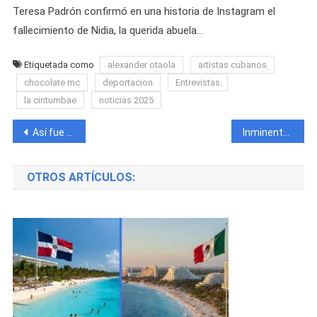
Teresa Padrón confirmó en una historia de Instagram el
fallecimiento de Nidia, la querida abuela…
Etiquetada como
alexander otaola
artistas cubanos
chocolate mc
deportacion
Entrevistas
la cintumbae
noticias 2025
Navegación
Así fue el último adiós al icónico cantautor cubano Paulo FG
Inminente peligro de derrumbe causa el cierre de la Estación de trenes en Cienfuegos tras invertir millones en su reparación
de
OTROS ARTÍCULOS:
entradas