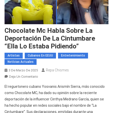
Chocolate Mc Habla Sobre La
Deportación De La Cintumbare
“Ella Lo Estaba Pidiendo”
Artistas
Cubanos En EEUU
Entretenimiento
Notícias Actuales
Repa Chismes
3 De Marzo De 2025
En
Deja Un Comentario
Chocolate
El reguetonero cubano Yosvanis Arismín Sierra, más conocido
Mc
como Chocolate MC, ha dado su opinión sobre la reciente
Habla
deportación de la influencer Cinthya Medrano García, quien se
Sobre
ha hecho popular en redes sociales bajo el nombre de “La
La
Deportación
Cintumbare”. Sus declaraciones, emitidas durante una