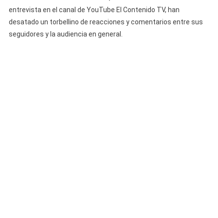
De
entrevista en el canal de YouTube El Contenido TV, han
La
desatado un torbellino de reacciones y comentarios entre sus
Cintumbare
seguidores y la audiencia en general.
“Ella
Lo
Estaba
Pidiendo”