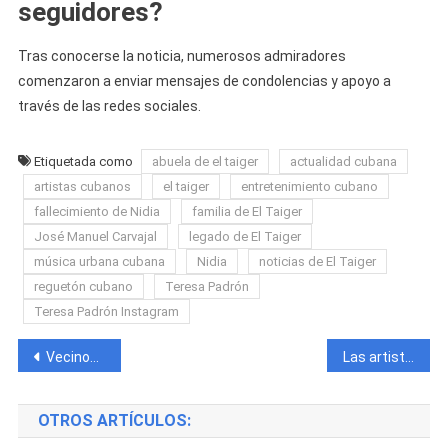
seguidores?
Tras conocerse la noticia, numerosos admiradores
comenzaron a enviar mensajes de condolencias y apoyo a
través de las redes sociales.
Etiquetada como
abuela de el taiger
actualidad cubana
artistas cubanos
el taiger
entretenimiento cubano
fallecimiento de Nidia
familia de El Taiger
José Manuel Carvajal
legado de El Taiger
música urbana cubana
Nidia
noticias de El Taiger
reguetón cubano
Teresa Padrón
Teresa Padrón Instagram
Navegación
Vecinos frustran robo en La Habana y capturan a ladrón que acababa de salir de prisión
Las artistas La Perversa y La Más Doll siguen en el centro del escándalo tras nueva pelea viral en redes sociales
de
OTROS ARTÍCULOS:
entradas