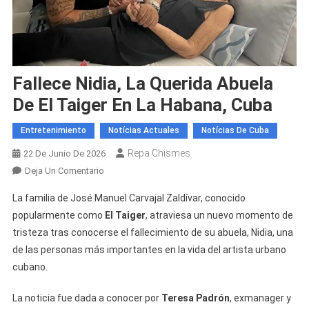
Fallece Nidia, La Querida Abuela
De El Taiger En La Habana, Cuba
Entretenimiento
Notícias Actuales
Notícias De Cuba
Repa Chismes
22 De Junio De 2026
En
Deja Un Comentario
Fallece
La familia de José Manuel Carvajal Zaldívar, conocido
Nidia,
popularmente como
El Taiger
, atraviesa un nuevo momento de
La
tristeza tras conocerse el fallecimiento de su abuela, Nidia, una
Querida
de las personas más importantes en la vida del artista urbano
Abuela
De
cubano.
El
Taiger
La noticia fue dada a conocer por
Teresa Padrón
, exmanager y