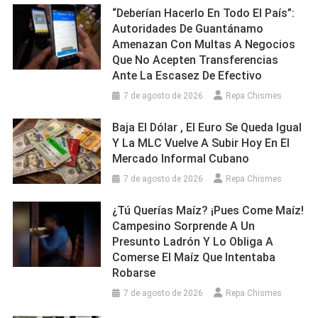
“Deberían Hacerlo En Todo El País”:
Autoridades De Guantánamo
Amenazan Con Multas A Negocios
Que No Acepten Transferencias
Ante La Escasez De Efectivo
7 de agosto de 2026
Repa Chismes
Baja El Dólar , El Euro Se Queda Igual
Y La MLC Vuelve A Subir Hoy En El
Mercado Informal Cubano
7 de agosto de 2026
Repa Chismes
¿Tú Querías Maíz? ¡Pues Come Maíz!
Campesino Sorprende A Un
Presunto Ladrón Y Lo Obliga A
Comerse El Maíz Que Intentaba
Robarse
7 de agosto de 2026
Repa Chismes