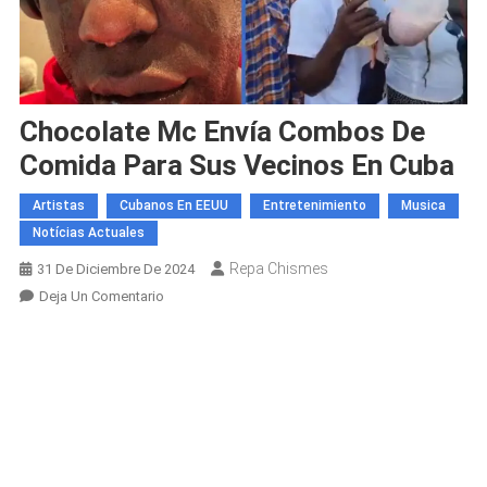
Chocolate Mc Envía Combos De
Comida Para Sus Vecinos En Cuba
Artistas
Cubanos En EEUU
Entretenimiento
Musica
Notícias Actuales
Repa Chismes
31 De Diciembre De 2024
En
Deja Un Comentario
Chocolate
Mc
Envía
Combos
De
Comida
Para