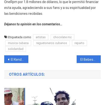
OneRpm por 1.8 millones de dólares, lo que le permitió financiar
esta ayuda, agradeciendo a sus fans y a su espiritualidad por
las bendiciones recibidas.
Déjanos tu opinión en los comentarios…
Etiquetada como
artistas
chocolate mc
musica cubana
reguetoneros cubanos
reparto
solidaridad
Navegación
El Kende de Cayo Hueso Pide matrimonio a su novia en el concierto de El Bebeshito
El Bebeshito lloró de emoción después de ver que su concierto salió mejor de lo que esperaba
de
OTROS ARTÍCULOS:
entradas