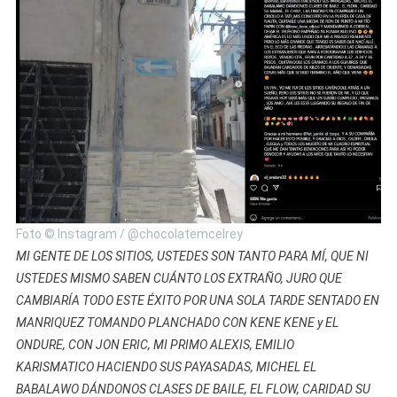
Foto © Instagram / @chocolatemcelrey
MI GENTE DE LOS SITIOS, USTEDES SON TANTO PARA MÍ, QUE NI
USTEDES MISMO SABEN CUÁNTO LOS EXTRAÑO, JURO QUE
CAMBIARÍA TODO ESTE ÉXITO POR UNA SOLA TARDE SENTADO EN
MANRIQUEZ TOMANDO PLANCHADO CON KENE KENE y EL
ONDURE, CON JON ERIC, MI PRIMO ALEXIS, EMILIO
KARISMATICO HACIENDO SUS PAYASADAS, MICHEL EL
BABALAWO DÁNDONOS CLASES DE BAILE, EL FLOW, CARIDAD SU