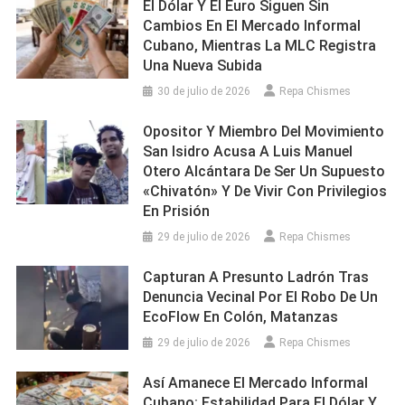
El Dólar Y El Euro Siguen Sin
Cambios En El Mercado Informal
Cubano, Mientras La MLC Registra
Una Nueva Subida
30 de julio de 2026
Repa Chismes
Opositor Y Miembro Del Movimiento
San Isidro Acusa A Luis Manuel
Otero Alcántara De Ser Un Supuesto
«chivatón» Y De Vivir Con Privilegios
En Prisión
29 de julio de 2026
Repa Chismes
Capturan A Presunto Ladrón Tras
Denuncia Vecinal Por El Robo De Un
EcoFlow En Colón, Matanzas
29 de julio de 2026
Repa Chismes
Así Amanece El Mercado Informal
Cubano: Estabilidad Para El Dólar Y