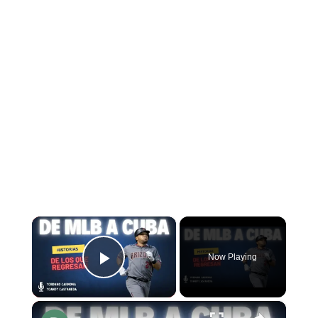
×
Now Playing
Play Video
×