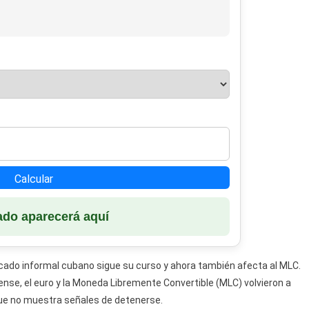
En
El
Mercado
Informal
Cubano
Calcular
ado aparecerá aquí
ercado informal cubano sigue su curso y ahora también afecta al MLC.
ense, el euro y la Moneda Libremente Convertible (MLC) volvieron a
ue no muestra señales de detenerse.