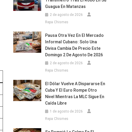
Transmetro Tras El Robo En Su
Guagua En Matanzas
2 de agosto de 2026
Repa Chismes
Pausa Otra Vez En El Mercado
Informal Cubano: Solo Una
Divisa Cambia De Precio Este
Domingo 2 De Agosto De 2026
2 de agosto de 2026
Repa Chismes
El Dólar Vuelve A Dispararse En
Cuba Y El Euro Rompe Otro
Nivel Mientras La MLC Sigue En
Caída Libre
1 de agosto de 2026
Repa Chismes