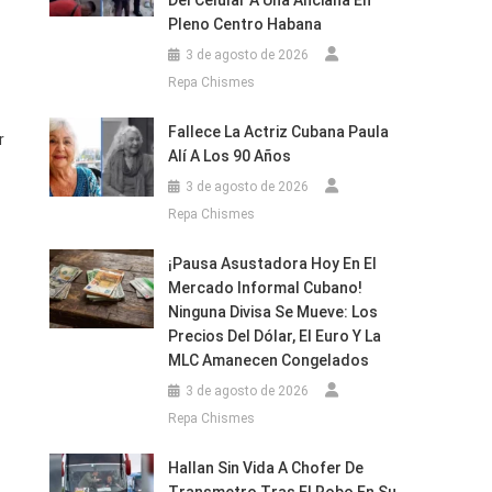
Del Celular A Una Anciana En
Pleno Centro Habana
3 de agosto de 2026
Repa Chismes
Fallece La Actriz Cubana Paula
r
Alí A Los 90 Años
3 de agosto de 2026
Repa Chismes
¡Pausa Asustadora Hoy En El
Mercado Informal Cubano!
Ninguna Divisa Se Mueve: Los
Precios Del Dólar, El Euro Y La
MLC Amanecen Congelados
3 de agosto de 2026
Repa Chismes
Hallan Sin Vida A Chofer De