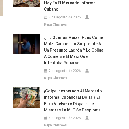
Hoy En El Mercado Informal
Cubano
7 de agosto de 2026
Repa Chismes
¿Tú Querías Maíz? ¡Pues Come
Maíz! Campesino Sorprende A
Un Presunto Ladrón Y Lo Obliga
A Comerse El Maíz Que
Intentaba Robarse
7 de agosto de 2026
Repa Chismes
¡Golpe Inesperado Al Mercado
Informal Cubano! El Dólar Y El
Euro Vuelven A Dispararse
Mientras La MLC Se Desploma
6 de agosto de 2026
Repa Chismes