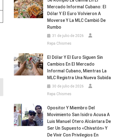
Se Rompió La Calma En El
Mercado Informal Cubano: El
Dólar Y El Euro Volvieron A
Moverse Y La MLC Cambió De
Rumbo
31 de julio de 2026
Repa Chismes
El Dólar Y El Euro Siguen Sin
Cambios En El Mercado
Informal Cubano, Mientras La
MLC Registra Una Nueva Subida
30 de julio de 2026
Repa Chismes
Opositor Y Miembro Del
Movimiento San Isidro Acusa A
Luis Manuel Otero Alcántara De
Ser Un Supuesto «chivatón» Y
De Vivir Con Privilegios En