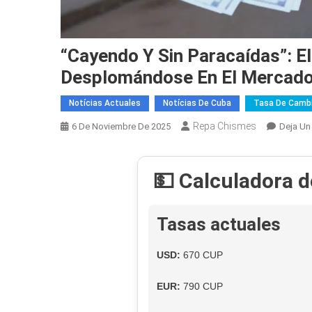
“Cayendo Y Sin Paracaídas”: El
Desplomándose En El Mercado
Notícias Actuales
Notícias De Cuba
Tasa De Cambi
Repa Chismes
6 De Noviembre De 2025
Deja Un
💵 Calculadora 
Tasas actuales
USD:
670 CUP
EUR:
790 CUP