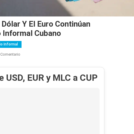
 Dólar Y El Euro Continúan
 Informal Cubano
o Informal
En
 Comentario
“Cayendo
Y
de USD, EUR y MLC a CUP
Sin
Paracaídas”:
El
Dólar
Y
El
Euro
Continúan
Desplomándose