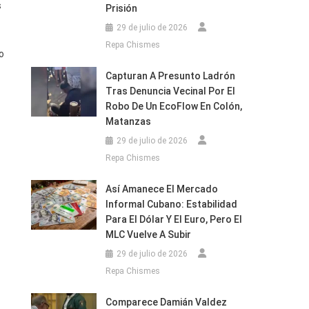
s
Prisión
29 de julio de 2026
Repa Chismes
o
Capturan A Presunto Ladrón
Tras Denuncia Vecinal Por El
Robo De Un EcoFlow En Colón,
Matanzas
29 de julio de 2026
Repa Chismes
Así Amanece El Mercado
Informal Cubano: Estabilidad
Para El Dólar Y El Euro, Pero El
MLC Vuelve A Subir
29 de julio de 2026
Repa Chismes
Comparece Damián Valdez