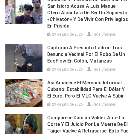
San Isidro Acusa A Luis Manuel
Otero Alcántara De Ser Un Supuesto
«chivatón» Y De Vivir Con Privilegios
En Prisión
29 de julio de 2026
Repa Chismes
Capturan A Presunto Ladrón Tras
Denuncia Vecinal Por El Robo De Un
EcoFlow En Colón, Matanzas
29 de julio de 2026
Repa Chismes
Así Amanece El Mercado Informal
Cubano: Estabilidad Para El Dólar Y
El Euro, Pero El MLC Vuelve A Subir
29 de julio de 2026
Repa Chismes
Comparece Damián Valdez Ante La
Corte Y El Juicio Por La Muerte De El
Taiger Vuelve A Retrasarse: Esto Fue