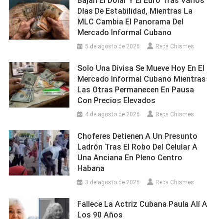
Bajan El Dólar Y El Euro Tras Varios
Días De Estabilidad, Mientras La
MLC Cambia El Panorama Del
Mercado Informal Cubano
5 de agosto de 2026
Repa Chismes
Solo Una Divisa Se Mueve Hoy En El
Mercado Informal Cubano Mientras
Las Otras Permanecen En Pausa
Con Precios Elevados
4 de agosto de 2026
Repa Chismes
Choferes Detienen A Un Presunto
Ladrón Tras El Robo Del Celular A
Una Anciana En Pleno Centro
Habana
3 de agosto de 2026
Repa Chismes
Fallece La Actriz Cubana Paula Alí A
Los 90 Años