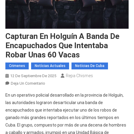
Capturan En Holguín A Banda De
Encapuchados Que Intentaba
Robar Unas 60 Vacas
Crimenes
Notícias Actuales
Notícias De Cuba
Repa Chismes
12 De Septiembre De 2025
En
Deja Un Comentario
Capturan
En un operativo policial desarrollado en la provincia de Holguín,
En
las autoridades lograron desarticular una banda de
Holguín
encapuchados que intentaba ejecutar uno de los robos de
A
ganado más grandes reportados en los últimos tiempos en
Banda
De
Cuba. El grupo, compuesto por más de una decena de hombres
Encapuchados
a caballo y armados, irrumpió en una Unidad Básica de