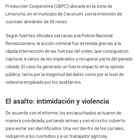
Que
Producción Cooperativa (UBPC) ubicada en la zona de
Intentaba
Limoncito, en el municipio de Cacocum, con la intención de
Robar
sustraer alrededor de 60 reses.
Unas
60
Según fuentes oficiales cercanas a la Policía Nacional
Vacas
Revolucionaria, la acción criminal fue detenida gracias a la
rápida intervención de las fuerzas del orden, que consiguieron
capturar a varios de los implicados y recuperar parte del ganado
robado. El caso ha generado un fuerte impacto en la opinión
pública, tanto por la magnitud del delito como por el nivel de
violencia empleado por los asaltantes.
El asalto: intimidación y violencia
De acuerdo con el informe, los encapuchados actuaron de
manera coordinada, portando armas y con el rostro cubierto
para evitar ser identificados. Una vez dentro de los corrales,
redujeron a los custodios y a un trabajador agrícola,