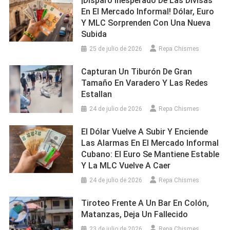
¡Disparo Inesperado De Las Divisas
En El Mercado Informal! Dólar, Euro
Y MLC Sorprenden Con Una Nueva
Subida
25 de julio de 2026
Repa Chismes
Capturan Un Tiburón De Gran
Tamaño En Varadero Y Las Redes
Estallan
24 de julio de 2026
Repa Chismes
El Dólar Vuelve A Subir Y Enciende
Las Alarmas En El Mercado Informal
Cubano: El Euro Se Mantiene Estable
Y La MLC Vuelve A Caer
24 de julio de 2026
Repa Chismes
Tiroteo Frente A Un Bar En Colón,
Matanzas, Deja Un Fallecido
23 de julio de 2026
Repa Chismes