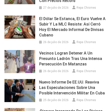
Con Precios Récord
27 de julio de 2026
Repa Chismes
El Dólar Se Estanca, El Euro Vuelve A
Subir Y La MLC Resiste: Así Cerró
Hoy El Mercado Informal De Divisas
Cubano
26 de julio de 2026
Repa Chismes
Vecinos Logran Detener A Un
Presunto Ladrón Tras Una Intensa
Persecución En Matanzas
26 de julio de 2026
Repa Chismes
Nuevo Informe De EE.UU. Reaviva
Las Especulaciones Sobre Una
Posible Intervención Militar En Cuba
25 de julio de 2026
Repa Chismes