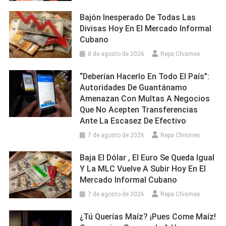
Bajón Inesperado De Todas Las
Divisas Hoy En El Mercado Informal
Cubano
8 de agosto de 2026
Repa Chismes
“Deberían Hacerlo En Todo El País”:
Autoridades De Guantánamo
Amenazan Con Multas A Negocios
Que No Acepten Transferencias
Ante La Escasez De Efectivo
7 de agosto de 2026
Repa Chismes
Baja El Dólar , El Euro Se Queda Igual
Y La MLC Vuelve A Subir Hoy En El
Mercado Informal Cubano
7 de agosto de 2026
Repa Chismes
¿Tú Querías Maíz? ¡Pues Come Maíz!