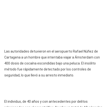
Un
Hombre
Que
Ocultaba
Más
De
400
Cápsulas
De
Las autoridades detuvieron en el aeropuerto Rafael Núñez de
Cocaína
Cartagena a un hombre que intentaba viajar a Ámsterdam con
Bajo
400 dosis de cocaína escondidas bajo una peluca. El insólito
Una
método fue rápidamente detectado por los controles de
Peluca
seguridad, lo que llevó a su arresto inmediato.
El individuo, de 40 años y con antecedentes por delitos