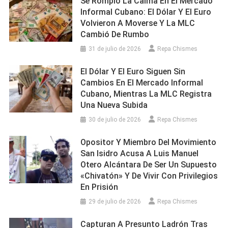
Se Rompió La Calma En El Mercado
Informal Cubano: El Dólar Y El Euro
Volvieron A Moverse Y La MLC
Cambió De Rumbo
31 de julio de 2026
Repa Chismes
El Dólar Y El Euro Siguen Sin
Cambios En El Mercado Informal
Cubano, Mientras La MLC Registra
Una Nueva Subida
30 de julio de 2026
Repa Chismes
Opositor Y Miembro Del Movimiento
San Isidro Acusa A Luis Manuel
Otero Alcántara De Ser Un Supuesto
«chivatón» Y De Vivir Con Privilegios
En Prisión
29 de julio de 2026
Repa Chismes
Capturan A Presunto Ladrón Tras