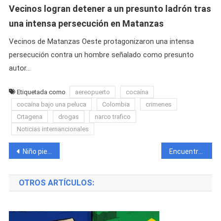
Vecinos logran detener a un presunto ladrón tras
una intensa persecución en Matanzas
Vecinos de Matanzas Oeste protagonizaron una intensa
persecución contra un hombre señalado como presunto
autor…
Etiquetada como
aereopuerto
cocaína
cocaína bajo una peluca
Colombia
crimenes
Crtagena
drogas
narco trafico
Noticias internancionales
Navegación
Niño pierde la vida tras caer en una alcantarilla durante una inundación en La Habana
Encuentran el cuerpo del niño fallecido tras caerse por una alcantarilla en La Habana
de
OTROS ARTÍCULOS:
entradas