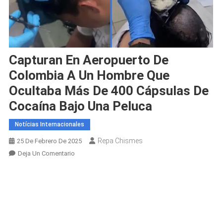
Capturan En Aeropuerto De
Colombia A Un Hombre Que
Ocultaba Más De 400 Cápsulas De
Cocaína Bajo Una Peluca
Notícias Internacionales
Repa Chismes
25 De Febrero De 2025
En
Deja Un Comentario
Capturan
En
Aeropuerto
De
Colombia
A