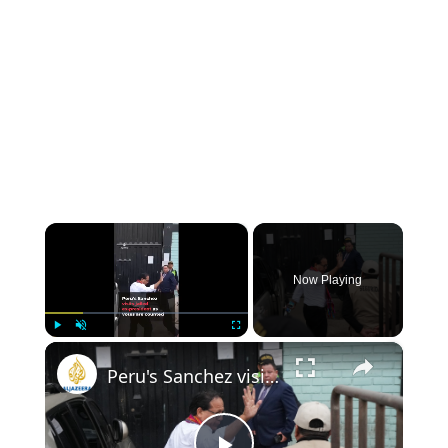
×
Now Playing
×
Play
Unmute
Fullscreen
Peru's Sanchez visits jailed ex-president as votes are counted