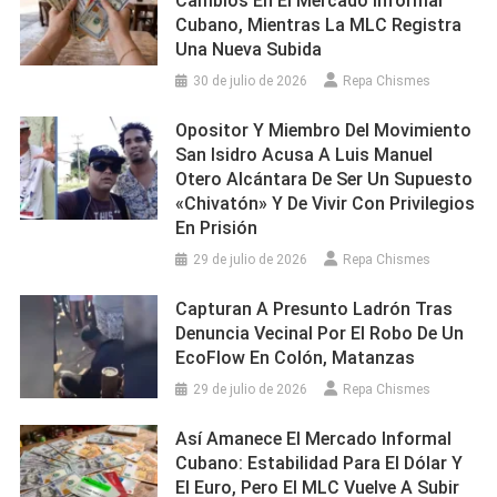
Cambios En El Mercado Informal
Cubano, Mientras La MLC Registra
Una Nueva Subida
30 de julio de 2026
Repa Chismes
Opositor Y Miembro Del Movimiento
San Isidro Acusa A Luis Manuel
Otero Alcántara De Ser Un Supuesto
«chivatón» Y De Vivir Con Privilegios
En Prisión
29 de julio de 2026
Repa Chismes
Capturan A Presunto Ladrón Tras
Denuncia Vecinal Por El Robo De Un
EcoFlow En Colón, Matanzas
29 de julio de 2026
Repa Chismes
Así Amanece El Mercado Informal
Cubano: Estabilidad Para El Dólar Y
El Euro, Pero El MLC Vuelve A Subir