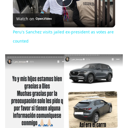
Play
Watch on
Video
Peru's Sanchez visits jailed ex-president as votes are
counted