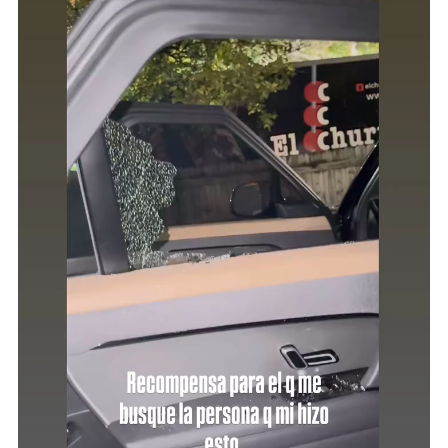
Ex
Manager
De
El
Taiger
Mientras
Estaba
Con
Sus
Hijos