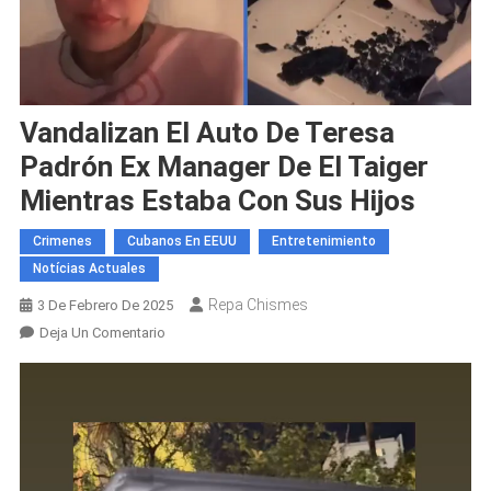
Vandalizan El Auto De Teresa
Padrón Ex Manager De El Taiger
Mientras Estaba Con Sus Hijos
Crimenes
Cubanos En EEUU
Entretenimiento
Notícias Actuales
Repa Chismes
3 De Febrero De 2025
En
Deja Un Comentario
Vandalizan
El
Auto
De
Teresa
Padrón