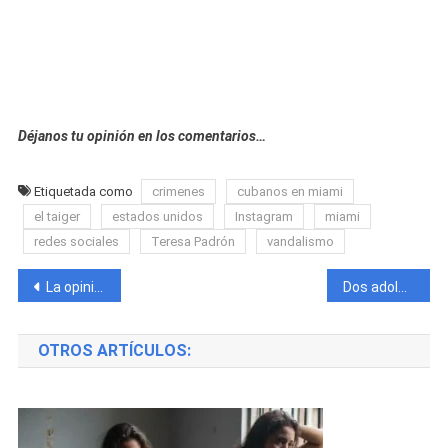
Déjanos tu opinión en los comentarios…
Etiquetada como
crimenes
cubanos en miami
el taiger
estados unidos
Instagram
miami
redes sociales
Teresa Padrón
vandalismo
Navegación
La opinión de un joven cubano sobre el consumo de “El Químico”: “Compras una bomba y con una patá vas a donde quieras”
Dos adolescentes de 13 y 14 años llevan varias semanas desaparecidas en Matanzas
de
OTROS ARTÍCULOS:
entradas