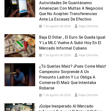
Autoridades De Guantánamo
Amenazan Con Multas A Negocios
Que No Acepten Transferencias
Ante La Escasez De Efectivo
7 de agosto de 2026
Repa Chismes
Baja El Dólar , El Euro Se Queda Igual
Y La MLC Vuelve A Subir Hoy En El
Mercado Informal Cubano
7 de agosto de 2026
Repa Chismes
¿Tú Querías Maíz? ¡Pues Come Maíz!
Campesino Sorprende A Un
Presunto Ladrón Y Lo Obliga A
Comerse El Maíz Que Intentaba
Robarse
7 de agosto de 2026
Repa Chismes
¡Golpe Inesperado Al Mercado