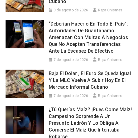
Cubano
8 de agosto de 2026
Repa Chismes
“Deberían Hacerlo En Todo El País”:
Autoridades De Guantánamo
Amenazan Con Multas A Negocios
Que No Acepten Transferencias
Ante La Escasez De Efectivo
7 de agosto de 2026
Repa Chismes
Baja El Dólar , El Euro Se Queda Igual
Y La MLC Vuelve A Subir Hoy En El
Mercado Informal Cubano
7 de agosto de 2026
Repa Chismes
¿Tú Querías Maíz? ¡Pues Come Maíz!
Campesino Sorprende A Un
Presunto Ladrón Y Lo Obliga A
Comerse El Maíz Que Intentaba
Robarse