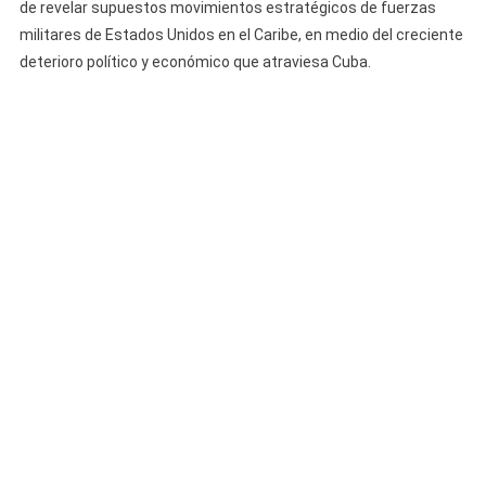
de revelar supuestos movimientos estratégicos de fuerzas
Solo
militares de Estados Unidos en el Caribe, en medio del creciente
Falta
La
deterioro político y económico que atraviesa Cuba.
Orden»:
Politico
Asegura
Que
EE.UU.
Mantiene
Tropas
Preparadas
Para
Actuar
Contra
Cuba