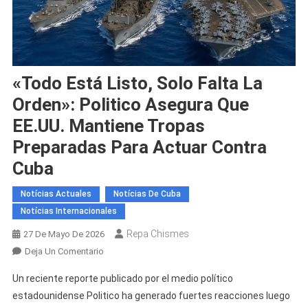
«Todo Está Listo, Solo Falta La
Orden»: Politico Asegura Que
EE.UU. Mantiene Tropas
Preparadas Para Actuar Contra
Cuba
Notícias Actuales
Notícias De Cuba
Notícias Internacionales
Repa Chismes
27 De Mayo De 2026
En
Deja Un Comentario
«Todo
Un reciente reporte publicado por el medio político
Está
estadounidense Politico ha generado fuertes reacciones luego
Listo,