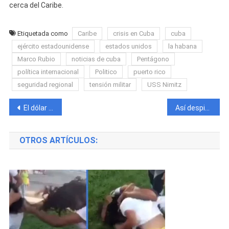
cerca del Caribe.
Etiquetada como
Caribe
crisis en Cuba
cuba
ejército estadounidense
estados unidos
la habana
Marco Rubio
noticias de cuba
Pentágono
política internacional
Politico
puerto rico
seguridad regional
tensión militar
USS Nimitz
Navegación
El dólar vuelve a subir en Cuba y el euro rompe otro récord: así amanece hoy el mercado informal
Así despidieron a uno de los fallecidos de la tragedia en Baracoa que dejó dos muertos y cuatro heridos por gases en un pozo
de
OTROS ARTÍCULOS:
entradas