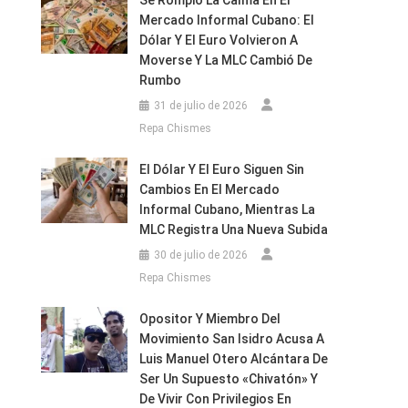
Se Rompió La Calma En El
Mercado Informal Cubano: El
Dólar Y El Euro Volvieron A
Moverse Y La MLC Cambió De
Rumbo
31 de julio de 2026
Repa Chismes
El Dólar Y El Euro Siguen Sin
Cambios En El Mercado
Informal Cubano, Mientras La
MLC Registra Una Nueva Subida
30 de julio de 2026
Repa Chismes
Opositor Y Miembro Del
Movimiento San Isidro Acusa A
Luis Manuel Otero Alcántara De
Ser Un Supuesto «chivatón» Y
De Vivir Con Privilegios En