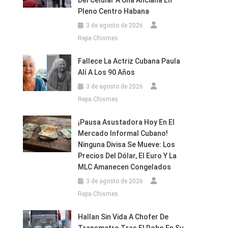
Del Celular A Una Anciana En
Pleno Centro Habana
3 de agosto de 2026
Repa Chismes
Fallece La Actriz Cubana Paula
Alí A Los 90 Años
3 de agosto de 2026
Repa Chismes
¡Pausa Asustadora Hoy En El
Mercado Informal Cubano!
Ninguna Divisa Se Mueve: Los
Precios Del Dólar, El Euro Y La
MLC Amanecen Congelados
3 de agosto de 2026
Repa Chismes
Hallan Sin Vida A Chofer De