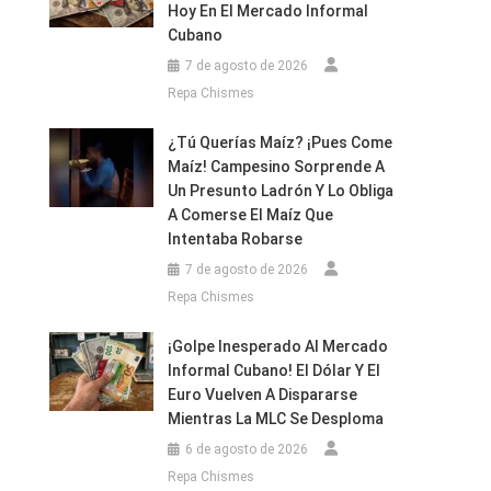
Hoy En El Mercado Informal
Cubano
7 de agosto de 2026
Repa Chismes
¿Tú Querías Maíz? ¡Pues Come
Maíz! Campesino Sorprende A
Un Presunto Ladrón Y Lo Obliga
A Comerse El Maíz Que
Intentaba Robarse
7 de agosto de 2026
Repa Chismes
¡Golpe Inesperado Al Mercado
Informal Cubano! El Dólar Y El
Euro Vuelven A Dispararse
Mientras La MLC Se Desploma
6 de agosto de 2026
Repa Chismes