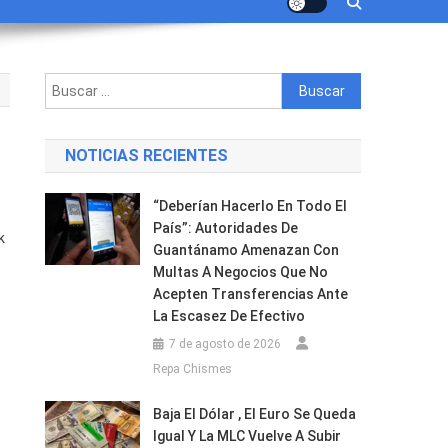
Buscar:
NOTICIAS RECIENTES
“Deberían Hacerlo En Todo El
País”: Autoridades De
k
Guantánamo Amenazan Con
Multas A Negocios Que No
Acepten Transferencias Ante
izado
La Escasez De Efectivo
7 de agosto de 2026
a
Repa Chismes
Baja El Dólar , El Euro Se Queda
Igual Y La MLC Vuelve A Subir