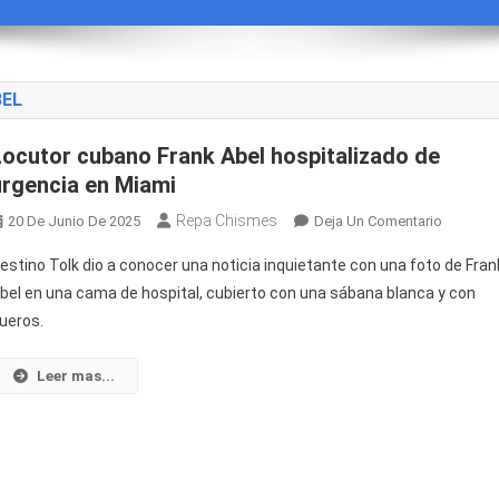
BEL
Locutor cubano Frank Abel hospitalizado de
urgencia en Miami
Repa Chismes
En
20 De Junio De 2025
Deja Un Comentario
Locutor
estino Tolk dio a conocer una noticia inquietante con una foto de Fran
Cubano
bel en una cama de hospital, cubierto con una sábana blanca y con
Frank
ueros.
Abel
Hospital
De
Leer mas...
Urgenci
En
Miami