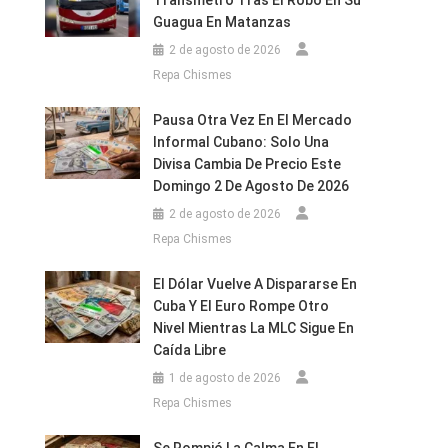
Transmetro Tras El Robo En Su
Guagua En Matanzas
2 de agosto de 2026
Repa Chismes
Pausa Otra Vez En El Mercado
Informal Cubano: Solo Una
Divisa Cambia De Precio Este
Domingo 2 De Agosto De 2026
2 de agosto de 2026
Repa Chismes
El Dólar Vuelve A Dispararse En
Cuba Y El Euro Rompe Otro
Nivel Mientras La MLC Sigue En
Caída Libre
1 de agosto de 2026
Repa Chismes