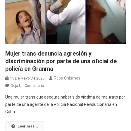
Mujer trans denuncia agresión y
discriminación por parte de una oficial de
policía en Granma
Repa Chismes
15 De Mayo De 2025
En
Deja Un Comentario
Mujer
Una mujer trans que asegura haber sido víctima de maltrato por
Trans
parte de una agente de la Policía Nacional Revolucionaria en
Denuncia
Cuba
Agresión
Y
Discriminación
Leer mas...