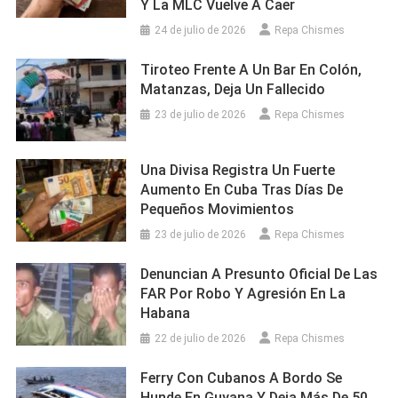
Y La MLC Vuelve A Caer
24 de julio de 2026
Repa Chismes
Tiroteo Frente A Un Bar En Colón,
Matanzas, Deja Un Fallecido
23 de julio de 2026
Repa Chismes
Una Divisa Registra Un Fuerte
Aumento En Cuba Tras Días De
Pequeños Movimientos
23 de julio de 2026
Repa Chismes
Denuncian A Presunto Oficial De Las
FAR Por Robo Y Agresión En La
Habana
22 de julio de 2026
Repa Chismes
Ferry Con Cubanos A Bordo Se
Hunde En Guyana Y Deja Más De 50