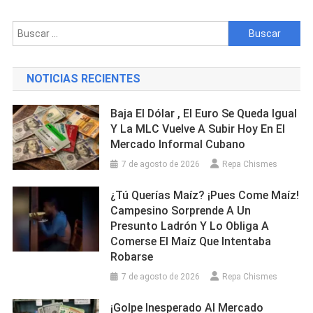
Por
Parte
Buscar:
De
Una
Oficial
NOTICIAS RECIENTES
De
Policía
Baja El Dólar , El Euro Se Queda Igual
En
Y La MLC Vuelve A Subir Hoy En El
Granma
Mercado Informal Cubano
7 de agosto de 2026
Repa Chismes
¿Tú Querías Maíz? ¡Pues Come Maíz!
Campesino Sorprende A Un
Presunto Ladrón Y Lo Obliga A
Comerse El Maíz Que Intentaba
Robarse
7 de agosto de 2026
Repa Chismes
¡Golpe Inesperado Al Mercado