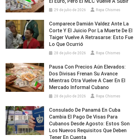
El Euro, Pero El MLC Vuelve A Subir
29 de julio de 2026
Repa Chismes
Comparece Damián Valdez Ante La
Corte Y El Juicio Por La Muerte De El
Taiger Vuelve A Retrasarse: Esto Fue
Lo Que Ocurrió
28 de julio de 2026
Repa Chismes
Pausa Con Precios Aún Elevados:
Dos Divisas Frenan Su Avance
Mientras Otra Vuelve A Caer En El
Mercado Informal Cubano
28 de julio de 2026
Repa Chismes
Consulado De Panamá En Cuba
Cambia El Pago De Visas Para
Cubanos Desde Agosto: Estos Son
Los Nuevos Requisitos Que Deben
Tener En Cuenta