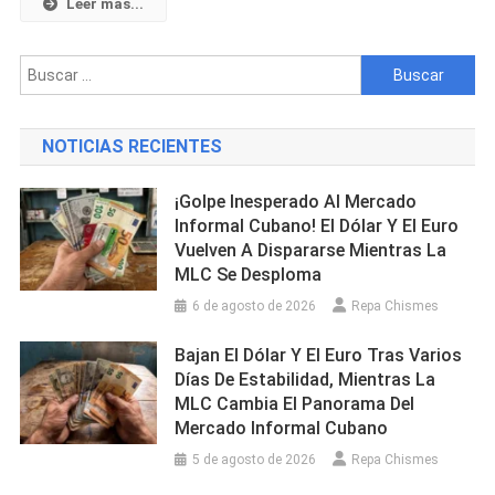
En
Leer mas...
Centro
Habana:
Buscar:
Su
Familia
Pide
NOTICIAS RECIENTES
Ayuda
Para
¡Golpe Inesperado Al Mercado
Encontrarla
Informal Cubano! El Dólar Y El Euro
Vuelven A Dispararse Mientras La
MLC Se Desploma
6 de agosto de 2026
Repa Chismes
Bajan El Dólar Y El Euro Tras Varios
Días De Estabilidad, Mientras La
MLC Cambia El Panorama Del
Mercado Informal Cubano
5 de agosto de 2026
Repa Chismes