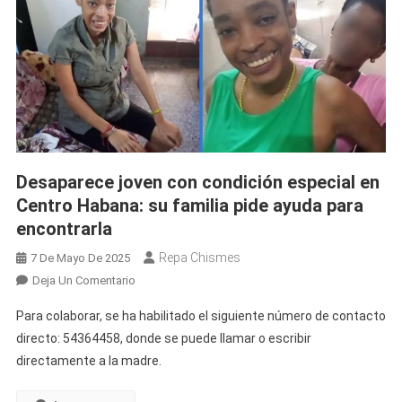
Desaparece joven con condición especial en
Centro Habana: su familia pide ayuda para
encontrarla
Repa Chismes
7 De Mayo De 2025
En
Deja Un Comentario
Desaparece
Para colaborar, se ha habilitado el siguiente número de contacto
Joven
directo: 54364458, donde se puede llamar o escribir
Con
directamente a la madre.
Condición
Especial