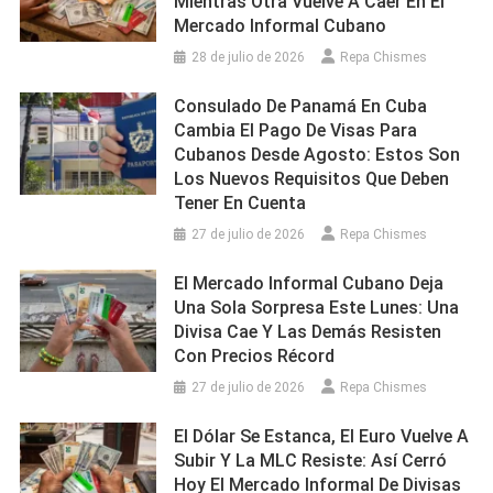
Mientras Otra Vuelve A Caer En El
Mercado Informal Cubano
28 de julio de 2026
Repa Chismes
Consulado De Panamá En Cuba
Cambia El Pago De Visas Para
Cubanos Desde Agosto: Estos Son
Los Nuevos Requisitos Que Deben
Tener En Cuenta
27 de julio de 2026
Repa Chismes
El Mercado Informal Cubano Deja
Una Sola Sorpresa Este Lunes: Una
Divisa Cae Y Las Demás Resisten
Con Precios Récord
27 de julio de 2026
Repa Chismes
El Dólar Se Estanca, El Euro Vuelve A
Subir Y La MLC Resiste: Así Cerró
Hoy El Mercado Informal De Divisas