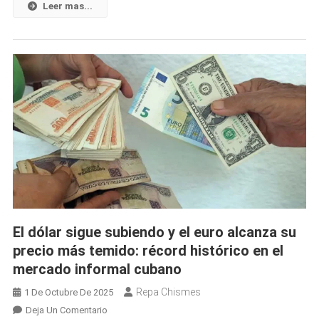
En
Leer mas...
El
Mercado
Informal
Cubano:
Así
Amanecen
El
Dólar
Y
El
Euro
El dólar sigue subiendo y el euro alcanza su
precio más temido: récord histórico en el
mercado informal cubano
Repa Chismes
1 De Octubre De 2025
En
Deja Un Comentario