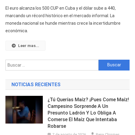
El
El euro alcanza los 500 CUP en Cuba y el dólar sube a 440,
Dólar
marcando un récord histórico en el mercado informal. La
Sigue
moneda nacional se hunde mientras crece la incertidumbre
Subiendo
económica.
Y
El
Euro
Leer mas...
Alcanza
Su
Buscar:
Precio
Más
Temido:
NOTICIAS RECIENTES
Récord
Histórico
¿Tú Querías Maíz? ¡Pues Come Maíz!
En
Campesino Sorprende A Un
El
Presunto Ladrón Y Lo Obliga A
Mercado
Comerse El Maíz Que Intentaba
Informal
Robarse
Cubano
7 de agosto de 2026
Repa Chismes