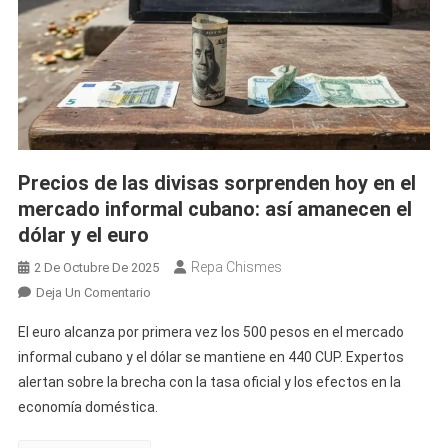
Precios de las divisas sorprenden hoy en el
mercado informal cubano: así amanecen el
dólar y el euro
Repa Chismes
2 De Octubre De 2025
En
Deja Un Comentario
Precios
El euro alcanza por primera vez los 500 pesos en el mercado
De
informal cubano y el dólar se mantiene en 440 CUP. Expertos
Las
alertan sobre la brecha con la tasa oficial y los efectos en la
Divisas
economía doméstica.
Sorprenden
Hoy