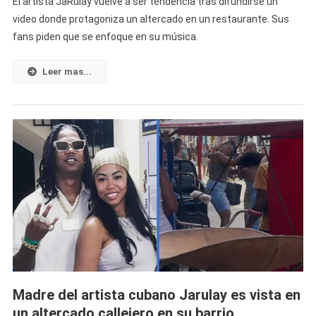
El artista JaRulay vuelve a ser tendencia tras difundirse un
Viraliza
video donde protagoniza un altercado en un restaurante. Sus
Video
fans piden que se enfoque en su música.
De
JaRulay
En
Leer mas...
Medio
De
Una
Supuesta
Bronca
En
Lo
Que
Parece
Ser
Un
Restaurante
Madre del artista cubano Jarulay es vista en
un altercado callejero en su barrio