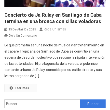
Concierto de Ja Rulay en Santiago de Cuba
termina en una bronca con sillas voladoras
Repa Chismes
15 De Abril De 2025
En
Deja Un Comentario
Concierto
Lo que prometía ser una noche de música y entretenimiento en
De
el cabaré Tropicana de Santiago de Cuba se convirtió en una
Ja
escena de desorden colectivo que requirió la rápida intervención
Rulay
de las autoridades. El protagonista de la velada, el polémico
En
Santiago
cantante urbano Ja Rulay, conocido por su estilo directo y sus
De
letras cargadas de […]
Cuba
Termina
Leer mas...
En
Una
Buscar:
Bronca
Con