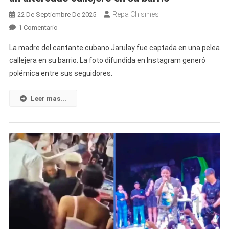
Repa Chismes
22 De Septiembre De 2025
En
1 Comentario
Madre
La madre del cantante cubano Jarulay fue captada en una pelea
Del
callejera en su barrio. La foto difundida en Instagram generó
Artista
polémica entre sus seguidores.
Cubano
Jarulay
Es
Leer mas...
Vista
En
Un
Altercado
Callejero
En
Su
Barrio