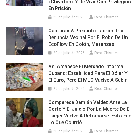
«chivatón» Y De Vivir Con Privilegios
En Prisión
29 de julio de 2026
Repa Chismes
Capturan A Presunto Ladrón Tras
Denuncia Vecinal Por El Robo De Un
EcoFlow En Colón, Matanzas
29 de julio de 2026
Repa Chismes
Así Amanece El Mercado Informal
Cubano: Estabilidad Para El Dólar Y
El Euro, Pero El MLC Vuelve A Subir
29 de julio de 2026
Repa Chismes
Comparece Damián Valdez Ante La
Corte Y El Juicio Por La Muerte De El
Taiger Vuelve A Retrasarse: Esto Fue
Lo Que Ocurrió
28 de julio de 2026
Repa Chismes