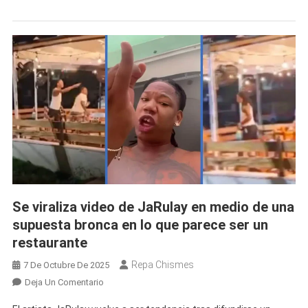
Su
Pasado
Y
Muestra
La
Humilde
Casa
En
Donde
Vivía
Antes
De
La
Se viraliza video de JaRulay en medio de una
Fama
supuesta bronca en lo que parece ser un
restaurante
Repa Chismes
7 De Octubre De 2025
En
Deja Un Comentario
Se