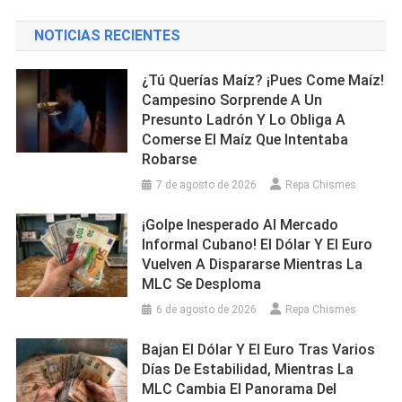
Sillas
NOTICIAS RECIENTES
Voladoras
¿Tú Querías Maíz? ¡Pues Come Maíz!
Campesino Sorprende A Un
Presunto Ladrón Y Lo Obliga A
Comerse El Maíz Que Intentaba
Robarse
7 de agosto de 2026
Repa Chismes
¡Golpe Inesperado Al Mercado
Informal Cubano! El Dólar Y El Euro
Vuelven A Dispararse Mientras La
MLC Se Desploma
6 de agosto de 2026
Repa Chismes
Bajan El Dólar Y El Euro Tras Varios
Días De Estabilidad, Mientras La
MLC Cambia El Panorama Del