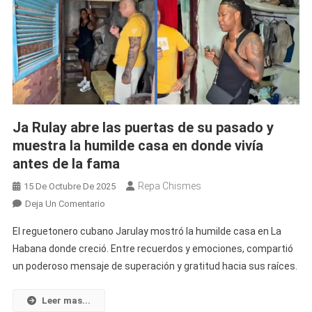
Ja Rulay abre las puertas de su pasado y
muestra la humilde casa en donde vivía
antes de la fama
Repa Chismes
15 De Octubre De 2025
En
Deja Un Comentario
Ja
El reguetonero cubano Jarulay mostró la humilde casa en La
Rulay
Habana donde creció. Entre recuerdos y emociones, compartió
Abre
un poderoso mensaje de superación y gratitud hacia sus raíces.
Las
Puertas
De
Leer mas...