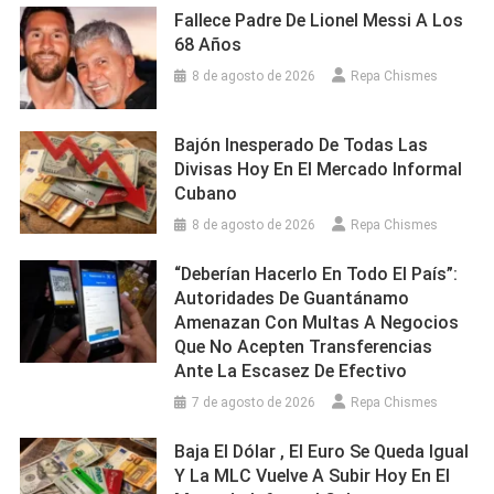
Fallece Padre De Lionel Messi A Los
68 Años
8 de agosto de 2026
Repa Chismes
Bajón Inesperado De Todas Las
Divisas Hoy En El Mercado Informal
Cubano
8 de agosto de 2026
Repa Chismes
“Deberían Hacerlo En Todo El País”:
Autoridades De Guantánamo
Amenazan Con Multas A Negocios
Que No Acepten Transferencias
Ante La Escasez De Efectivo
7 de agosto de 2026
Repa Chismes
Baja El Dólar , El Euro Se Queda Igual
Y La MLC Vuelve A Subir Hoy En El