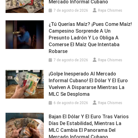
Mercado Informal Cubano
7 de agosto de 2026
Repa Chismes
¿Tú Querías Maíz? ¡Pues Come Maíz!
Campesino Sorprende A Un
Presunto Ladrón Y Lo Obliga A
Comerse El Maíz Que Intentaba
Robarse
7 de agosto de 2026
Repa Chismes
¡Golpe Inesperado Al Mercado
Informal Cubano! El Dólar Y El Euro
Vuelven A Dispararse Mientras La
MLC Se Desploma
6 de agosto de 2026
Repa Chismes
Bajan El Dólar Y El Euro Tras Varios
Días De Estabilidad, Mientras La
MLC Cambia El Panorama Del
Mercado Informal Cubano