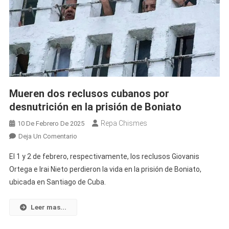
Mueren dos reclusos cubanos por
desnutrición en la prisión de Boniato
Repa Chismes
10 De Febrero De 2025
En
Deja Un Comentario
Mueren
El 1 y 2 de febrero, respectivamente, los reclusos Giovanis
Dos
Ortega e Irai Nieto perdieron la vida en la prisión de Boniato,
Reclusos
ubicada en Santiago de Cuba.
Cubanos
Por
Desnutrición
Leer mas...
En