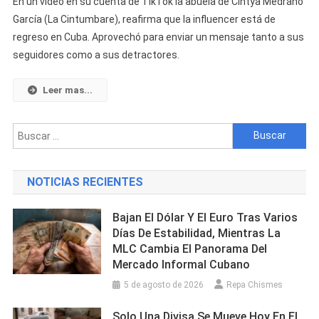
En un video en su cuenta de TikTok la abuela de Cintya Medrano
De
García (La Cintumbare), reafirma que la influencer está de
La
regreso en Cuba. Aprovechó para enviar un mensaje tanto a sus
Cintumbare
seguidores como a sus detractores.
Rompe
El
Silencio
Leer mas...
Tras
Su
Buscar:
Deportación:
“Ya
Pueden
NOTICIAS RECIENTES
Romper
La
Bajan El Dólar Y El Euro Tras Varios
Piñata”
Días De Estabilidad, Mientras La
MLC Cambia El Panorama Del
Mercado Informal Cubano
5 de agosto de 2026
Repa Chismes
Solo Una Divisa Se Mueve Hoy En El