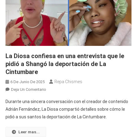
La Diosa confiesa en una entrevista que le
pidió a Shangó la deportación de La
Cintumbare
Repa Chismes
6 De Junio De 2025
En
Deja Un Comentario
La
Durante una sincera conversación con el creador de contenido
Diosa
Adrián Fernández, La Diosa compartió detalles sobre cómo le
Confiesa
pidió a sus santos la deportación de La Cintumbare.
En
Una
Entrevista
Leer mas...