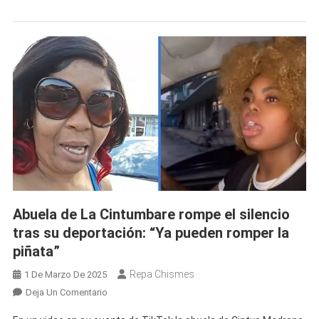
Que
Le
Pidió
A
Shangó
La
Deportación
De
La
Cintumbare
Abuela de La Cintumbare rompe el silencio
tras su deportación: “Ya pueden romper la
piñata”
Repa Chismes
1 De Marzo De 2025
En
Deja Un Comentario
Abuela