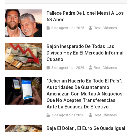
Fallece Padre De Lionel Messi A Los
68 Años
8 de agosto de 2026
Repa Chismes
Bajón Inesperado De Todas Las
Divisas Hoy En El Mercado Informal
Cubano
8 de agosto de 2026
Repa Chismes
“Deberían Hacerlo En Todo El País”:
Autoridades De Guantánamo
Amenazan Con Multas A Negocios
Que No Acepten Transferencias
Ante La Escasez De Efectivo
7 de agosto de 2026
Repa Chismes
Baja El Dólar , El Euro Se Queda Igual