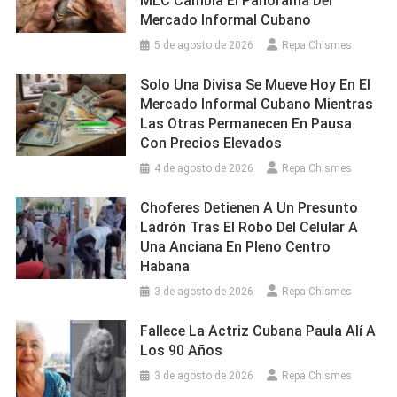
MLC Cambia El Panorama Del
Mercado Informal Cubano
5 de agosto de 2026
Repa Chismes
Solo Una Divisa Se Mueve Hoy En El
Mercado Informal Cubano Mientras
Las Otras Permanecen En Pausa
Con Precios Elevados
4 de agosto de 2026
Repa Chismes
Choferes Detienen A Un Presunto
Ladrón Tras El Robo Del Celular A
Una Anciana En Pleno Centro
Habana
3 de agosto de 2026
Repa Chismes
Fallece La Actriz Cubana Paula Alí A
Los 90 Años
3 de agosto de 2026
Repa Chismes