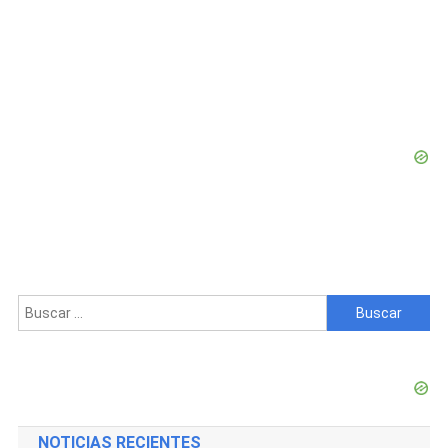
Que
Le
Pidió
A
Shangó
La
Deportación
De
La
Cintumbare
Buscar:
NOTICIAS RECIENTES