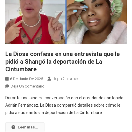
La Diosa confiesa en una entrevista que le
pidió a Shangó la deportación de La
Cintumbare
Repa Chismes
6 De Junio De 2025
En
Deja Un Comentario
La
Durante una sincera conversación con el creador de contenido
Diosa
Adrián Fernández, La Diosa compartió detalles sobre cómo le
Confiesa
pidió a sus santos la deportación de La Cintumbare.
En
Una
Entrevista
Leer mas...