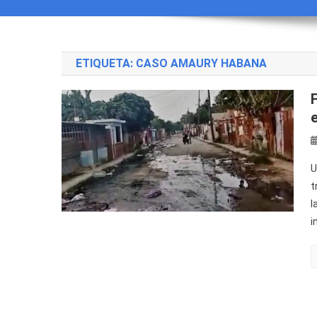
ETIQUETA:
CASO AMAURY HABANA
U
t
l
i