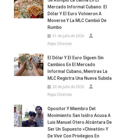
Se Rompió La Calma En El
Mercado Informal Cubano: El
Dólar Y El Euro Volvieron A
Moverse Y La MLC Cambió De
Rumbo
31 de julio de 2026
Repa Chismes
El Dólar Y El Euro Siguen Sin
Cambios En El Mercado
Informal Cubano, Mientras La
MLC Registra Una Nueva Subida
30 de julio de 2026
Repa Chismes
Opositor Y Miembro Del
Movimiento San Isidro Acusa A
Luis Manuel Otero Alcántara De
Ser Un Supuesto «chivatón» Y
De Vivir Con Privilegios En