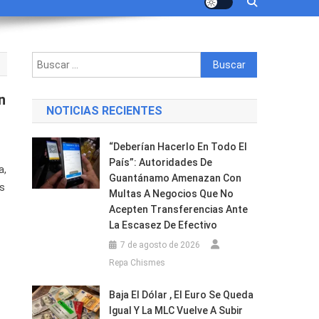
Buscar:
n
NOTICIAS RECIENTES
“Deberían Hacerlo En Todo El
País”: Autoridades De
a,
Guantánamo Amenazan Con
as
Multas A Negocios Que No
Acepten Transferencias Ante
La Escasez De Efectivo
7 de agosto de 2026
Repa Chismes
a
Baja El Dólar , El Euro Se Queda
Igual Y La MLC Vuelve A Subir