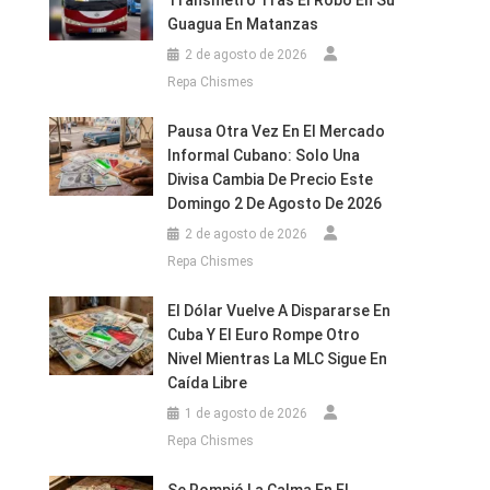
Transmetro Tras El Robo En Su
Guagua En Matanzas
2 de agosto de 2026
Repa Chismes
Pausa Otra Vez En El Mercado
Informal Cubano: Solo Una
Divisa Cambia De Precio Este
Domingo 2 De Agosto De 2026
2 de agosto de 2026
Repa Chismes
El Dólar Vuelve A Dispararse En
Cuba Y El Euro Rompe Otro
Nivel Mientras La MLC Sigue En
Caída Libre
1 de agosto de 2026
Repa Chismes