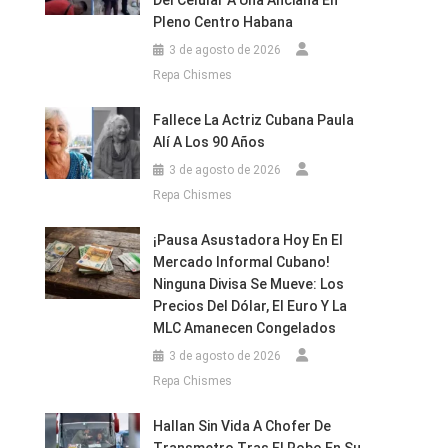
Del Celular A Una Anciana En
Pleno Centro Habana
3 de agosto de 2026
Repa Chismes
Fallece La Actriz Cubana Paula
Alí A Los 90 Años
3 de agosto de 2026
Repa Chismes
¡Pausa Asustadora Hoy En El
Mercado Informal Cubano!
Ninguna Divisa Se Mueve: Los
Precios Del Dólar, El Euro Y La
MLC Amanecen Congelados
3 de agosto de 2026
Repa Chismes
Hallan Sin Vida A Chofer De