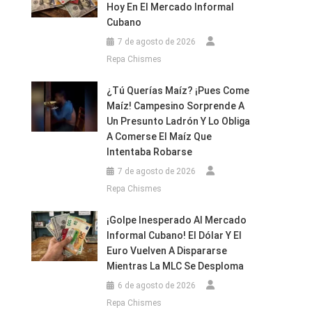
Hoy En El Mercado Informal
Cubano
7 de agosto de 2026
Repa Chismes
a
¿Tú Querías Maíz? ¡Pues Come
Maíz! Campesino Sorprende A
Un Presunto Ladrón Y Lo Obliga
A Comerse El Maíz Que
Intentaba Robarse
7 de agosto de 2026
Repa Chismes
¡Golpe Inesperado Al Mercado
Informal Cubano! El Dólar Y El
Euro Vuelven A Dispararse
Mientras La MLC Se Desploma
6 de agosto de 2026
Repa Chismes