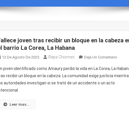
Fallece joven tras recibir un bloque en la cabeza e
el barrio La Corea, La Habana
Repa Chismes
En
12 De Agosto De 2025
Deja Un Comentario
Fallece
n joven identificado como Amaury perdió la vida en La Corea, La Haban
Joven
ras recibir un bloque en la cabeza. La comunidad exige justicia mientr
Tras
as autoridades investigan si se trató de un accidente o un acto
Recibir
ntencional.
Un
Bloque
En
Leer mas...
La
Cabez
En