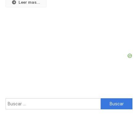
Sufrir
Leer mas...
Una
Crisis
Emocional
Buscar: