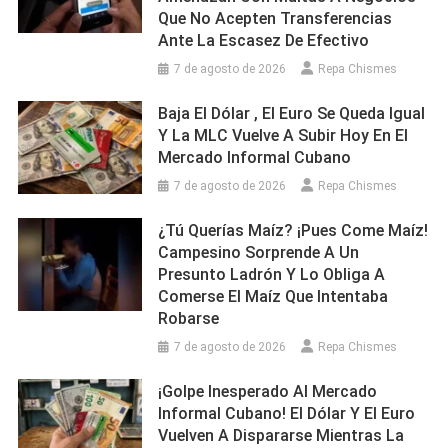
Que No Acepten Transferencias
Ante La Escasez De Efectivo
7 de agosto de 2026
Repa Chismes
Baja El Dólar , El Euro Se Queda Igual
Y La MLC Vuelve A Subir Hoy En El
Mercado Informal Cubano
7 de agosto de 2026
Repa Chismes
¿Tú Querías Maíz? ¡Pues Come Maíz!
Campesino Sorprende A Un
Presunto Ladrón Y Lo Obliga A
Comerse El Maíz Que Intentaba
Robarse
7 de agosto de 2026
Repa Chismes
¡Golpe Inesperado Al Mercado
Informal Cubano! El Dólar Y El Euro
Vuelven A Dispararse Mientras La