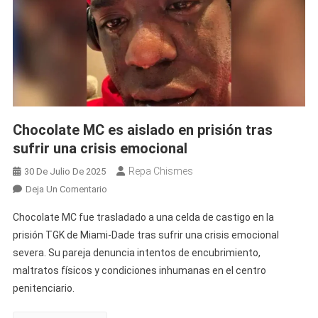
Chocolate MC es aislado en prisión tras
sufrir una crisis emocional
Repa Chismes
30 De Julio De 2025
En
Deja Un Comentario
Chocolate
Chocolate MC fue trasladado a una celda de castigo en la
MC
prisión TGK de Miami-Dade tras sufrir una crisis emocional
Es
severa. Su pareja denuncia intentos de encubrimiento,
Aislado
maltratos físicos y condiciones inhumanas en el centro
En
Prisión
penitenciario.
Tras