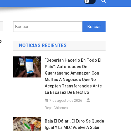
Buscar:
o
NOTICIAS RECIENTES
“Deberían Hacerlo En Todo El
ión
País”: Autoridades De
Guantánamo Amenazan Con
Multas A Negocios Que No
Acepten Transferencias Ante
La Escasez De Efectivo
7 de agosto de 2026
o
Repa Chismes
Baja El Dólar , El Euro Se Queda
Igual Y La MLC Vuelve A Subir