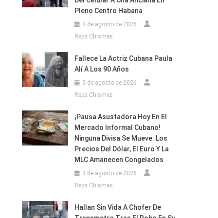
Del Celular A Una Anciana En
Pleno Centro Habana
3 de agosto de 2026
Repa Chismes
Fallece La Actriz Cubana Paula
Alí A Los 90 Años
3 de agosto de 2026
Repa Chismes
¡Pausa Asustadora Hoy En El
Mercado Informal Cubano!
Ninguna Divisa Se Mueve: Los
Precios Del Dólar, El Euro Y La
MLC Amanecen Congelados
3 de agosto de 2026
Repa Chismes
Hallan Sin Vida A Chofer De