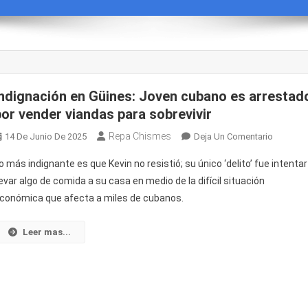
Indignación en Güines: Joven cubano es arrestad
por vender viandas para sobrevivir
Repa Chismes
En
14 De Junio De 2025
Deja Un Comentario
Indignac
o más indignante es que Kevin no resistió; su único ‘delito’ fue intentar
En
levar algo de comida a su casa en medio de la difícil situación
Güines:
conómica que afecta a miles de cubanos.
Joven
Cubano
Es
Leer mas...
Arrestad
Por
Vender
Viandas