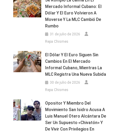
Se Rompió La Calma En El
Mercado Informal Cubano: El
Dólar Y El Euro Volvieron A
Moverse Y La MLC Cambió De
Rumbo
31 de julio de 2026
Repa Chismes
El Dólar Y El Euro Siguen Sin
Cambios En El Mercado
Informal Cubano, Mientras La
MLC Registra Una Nueva Subida
30 de julio de 2026
Repa Chismes
Opositor Y Miembro Del
Movimiento San Isidro Acusa A
Luis Manuel Otero Alcántara De
Ser Un Supuesto «chivatón» Y
De Vivir Con Privilegios En