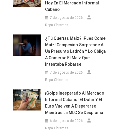
Hoy En El Mercado Informal
ir
Cubano
7 de agosto de 2026
Repa Chismes
¿Tú Querías Maíz? ¡Pues Come
Maíz! Campesino Sorprende A
Un Presunto Ladrón Y Lo Obliga
A Comerse El Maíz Que
Intentaba Robarse
7 de agosto de 2026
Repa Chismes
¡Golpe Inesperado Al Mercado
Informal Cubano! El Dólar Y El
Euro Vuelven A Dispararse
Mientras La MLC Se Desploma
6 de agosto de 2026
Repa Chismes