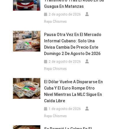
Transmetro Tras El Robo En Su
Guagua En Matanzas
2 de agosto de 2026
Repa Chismes
Pausa Otra Vez En El Mercado
Informal Cubano: Solo Una
Divisa Cambia De Precio Este
Domingo 2 De Agosto De 2026
2 de agosto de 2026
Repa Chismes
El Dólar Vuelve A Dispararse En
Cuba Y El Euro Rompe Otro
Nivel Mientras La MLC Sigue En
Caída Libre
1 de agosto de 2026
Repa Chismes