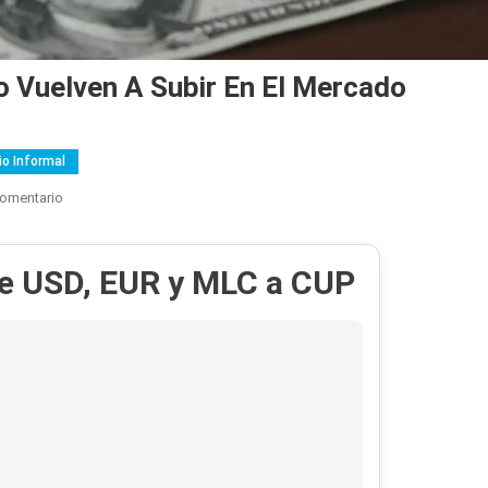
uro Vuelven A Subir En El Mercado
o Informal
En
Comentario
“Sin
Respiro»:
de USD, EUR y MLC a CUP
El
Dólar
Y
El
Euro
Vuelven
A
Subir
En