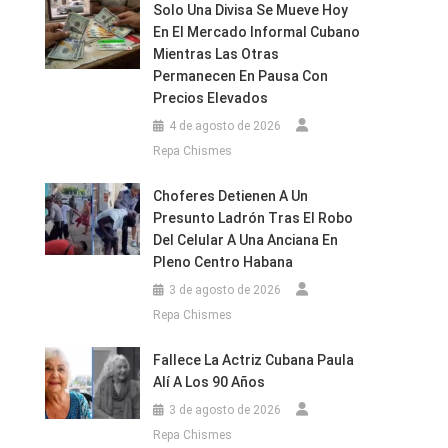
Solo Una Divisa Se Mueve Hoy
En El Mercado Informal Cubano
Mientras Las Otras
Permanecen En Pausa Con
Precios Elevados
4 de agosto de 2026
Repa Chismes
Choferes Detienen A Un
Presunto Ladrón Tras El Robo
Del Celular A Una Anciana En
Pleno Centro Habana
3 de agosto de 2026
Repa Chismes
Fallece La Actriz Cubana Paula
Alí A Los 90 Años
3 de agosto de 2026
Repa Chismes