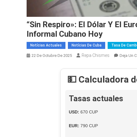
“Sin Respiro»: El Dólar Y El E
Informal Cubano Hoy
Notícias Actuales
Notícias De Cuba
Tasa De Cambi
Repa Chismes
22 De Octubre De 2025
Deja Un 
💵 Calculadora 
Tasas actuales
USD:
670 CUP
EUR:
790 CUP