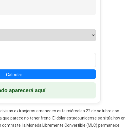
El
Mercado
Informal
Cubano
Hoy
Calcular
ado aparecerá aquí
 divisas extranjeras amanecen este miércoles 22 de octubre con
 que parece no tener freno. El dólar estadounidense se sitúa hoy en
 En contraste, la Moneda Libremente Convertible (MLC) permanece