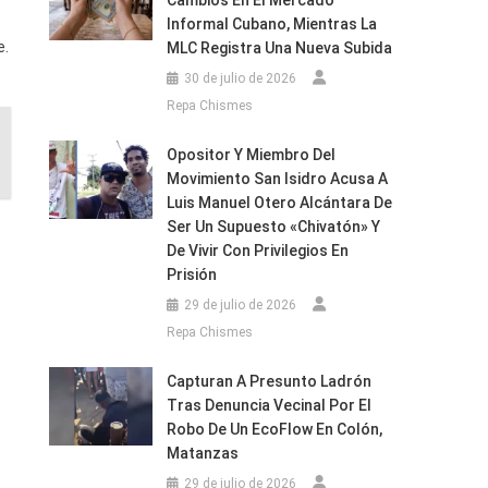
Cambios En El Mercado
Informal Cubano, Mientras La
e.
MLC Registra Una Nueva Subida
30 de julio de 2026
Repa Chismes
Opositor Y Miembro Del
Movimiento San Isidro Acusa A
Luis Manuel Otero Alcántara De
Ser Un Supuesto «chivatón» Y
De Vivir Con Privilegios En
Prisión
29 de julio de 2026
Repa Chismes
Capturan A Presunto Ladrón
Tras Denuncia Vecinal Por El
Robo De Un EcoFlow En Colón,
Matanzas
29 de julio de 2026