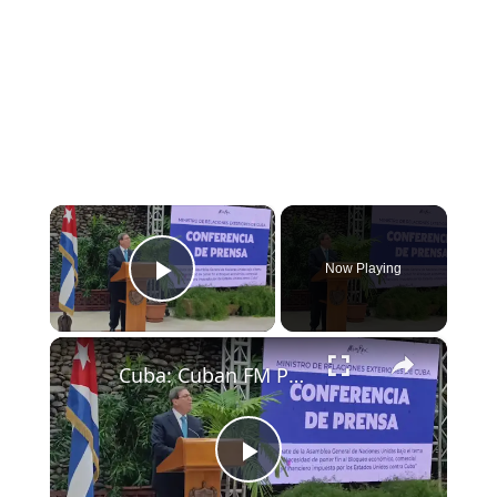
×
Now Playing
Play Video
×
Cuba: Cuban FM Parrilla attends press conference in Cuba.
Play