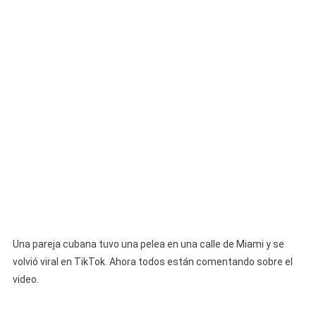
En
Miami:
“Bájate
De
Mi
Carro
Repinga”
Una pareja cubana tuvo una pelea en una calle de Miami y se
volvió viral en TikTok. Ahora todos están comentando sobre el
video.