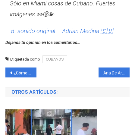
Sólo en Miami cosas de Cubano. Fuertes
imágenes 👀😵‍💫
♬ sonido original – Adrian Medina 🇨🇺
Déjanos tu opinión en los comentarios…
Etiquetada como
CUBANOS
Navegación
¿Cómo las Nuevas Regulaciones para Carros en Cuba impactará en el Proceso de Compra, Venta e Importación?
Ana De Armas presume en su Instagram al Hijastro de Díaz Canel.
de
OTROS ARTÍCULOS:
entradas