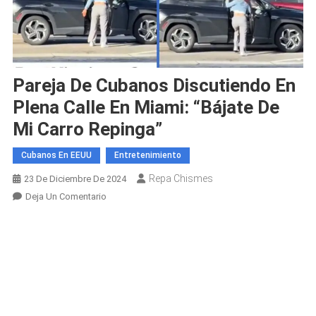
Pareja De Cubanos Discutiendo En
Plena Calle En Miami: “Bájate De
Mi Carro Repinga”
Cubanos En EEUU
Entretenimiento
Repa Chismes
23 De Diciembre De 2024
En
Deja Un Comentario
Pareja
De
Cubanos
Discutiendo
En
Plena
Calle