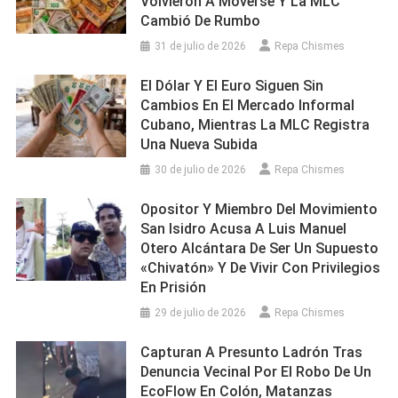
Volvieron A Moverse Y La MLC
Cambió De Rumbo
31 de julio de 2026
Repa Chismes
El Dólar Y El Euro Siguen Sin
Cambios En El Mercado Informal
Cubano, Mientras La MLC Registra
Una Nueva Subida
30 de julio de 2026
Repa Chismes
Opositor Y Miembro Del Movimiento
San Isidro Acusa A Luis Manuel
Otero Alcántara De Ser Un Supuesto
«chivatón» Y De Vivir Con Privilegios
En Prisión
29 de julio de 2026
Repa Chismes
Capturan A Presunto Ladrón Tras
Denuncia Vecinal Por El Robo De Un
EcoFlow En Colón, Matanzas