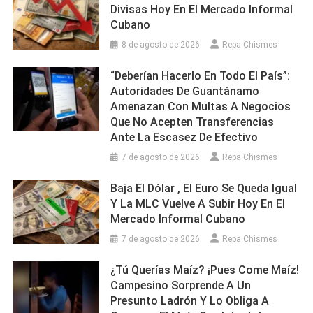
Divisas Hoy En El Mercado Informal
Cubano
8 de agosto de 2026
Repa Chismes
“Deberían Hacerlo En Todo El País”:
Autoridades De Guantánamo
Amenazan Con Multas A Negocios
Que No Acepten Transferencias
Ante La Escasez De Efectivo
7 de agosto de 2026
Repa Chismes
Baja El Dólar , El Euro Se Queda Igual
Y La MLC Vuelve A Subir Hoy En El
Mercado Informal Cubano
7 de agosto de 2026
Repa Chismes
¿Tú Querías Maíz? ¡Pues Come Maíz!
Campesino Sorprende A Un
Presunto Ladrón Y Lo Obliga A