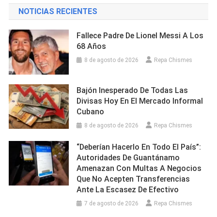
NOTICIAS RECIENTES
Fallece Padre De Lionel Messi A Los
68 Años
8 de agosto de 2026
Repa Chismes
Bajón Inesperado De Todas Las
Divisas Hoy En El Mercado Informal
Cubano
8 de agosto de 2026
Repa Chismes
“Deberían Hacerlo En Todo El País”:
Autoridades De Guantánamo
Amenazan Con Multas A Negocios
Que No Acepten Transferencias
Ante La Escasez De Efectivo
7 de agosto de 2026
Repa Chismes