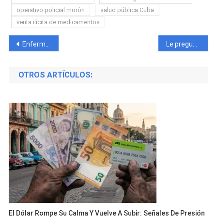
operativo policial morón
salud pública Cuba
venta ilícita de medicamentos
Navegación
Enfermera pierde la vida a mano de su esposo en Cienfuegos: la comunidad pide justicia
Le preguntaron a Sandro Castro cuándo será presidente de Cuba y su respuesta sorprendió a todos
de
OTROS ARTÍCULOS:
entradas
El Dólar Rompe Su Calma Y Vuelve A Subir: Señales De Presión