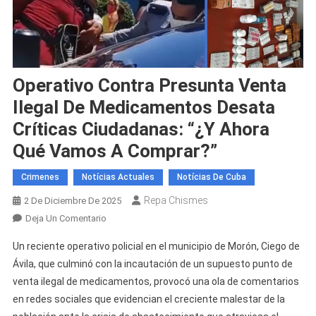
Operativo Contra Presunta Venta
Ilegal De Medicamentos Desata
Críticas Ciudadanas: “¿Y Ahora
Qué Vamos A Comprar?”
Crimenes
Notícias Actuales
Notícias De Cuba
Repa Chismes
2 De Diciembre De 2025
En
Deja Un Comentario
Operativo
Un reciente operativo policial en el municipio de Morón, Ciego de
Contra
Ávila, que culminó con la incautación de un supuesto punto de
Presunta
venta ilegal de medicamentos, provocó una ola de comentarios
Venta
en redes sociales que evidencian el creciente malestar de la
Ilegal
De