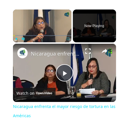
×
Now Playing
×
Play
Unmute
Fullscreen
Nicaragua enfrenta el mayor riesgo de tortura en las Américas
Play
Watch on
Video
Nicaragua enfrenta el mayor riesgo de tortura en las
Américas