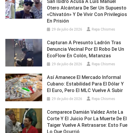
San Isidro Acusa A Luis Manuel
Otero Alcántara De Ser Un Supuesto
«chivatón» Y De Vivir Con Privilegios
En Prisión
29 de julio de 2026
Repa Chismes
Capturan A Presunto Ladrón Tras
Denuncia Vecinal Por El Robo De Un
EcoFlow En Colón, Matanzas
29 de julio de 2026
Repa Chismes
Así Amanece El Mercado Informal
Cubano: Estabilidad Para El Dólar Y
El Euro, Pero El MLC Vuelve A Subir
29 de julio de 2026
Repa Chismes
Comparece Damián Valdez Ante La
Corte Y El Juicio Por La Muerte De El
Taiger Vuelve A Retrasarse: Esto Fue
Lo Que Ocurrió