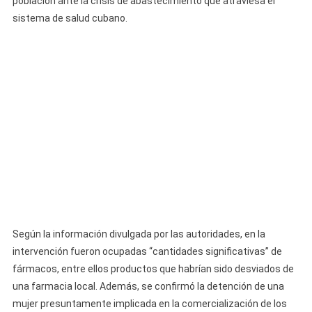
población ante la crisis de abastecimiento que atraviesa el
Medicamentos
sistema de salud cubano.
Desata
Críticas
Ciudadanas:
“¿Y
Ahora
Qué
Vamos
A
Comprar?”
Según la información divulgada por las autoridades, en la
intervención fueron ocupadas “cantidades significativas” de
fármacos, entre ellos productos que habrían sido desviados de
una farmacia local. Además, se confirmó la detención de una
mujer presuntamente implicada en la comercialización de los