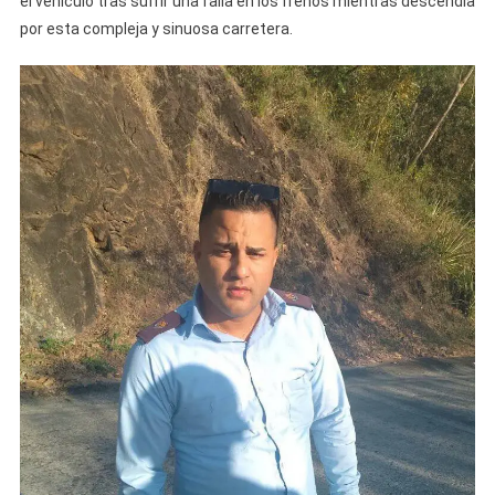
el vehículo tras sufrir una falla en los frenos mientras descendía
En
por esta compleja y sinuosa carretera.
El
Peligroso
Viaducto
De
La
Farola,
Guantán