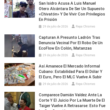
San Isidro Acusa A Luis Manuel
Otero Alcántara De Ser Un Supuesto
«chivatón» Y De Vivir Con Privilegios
En Prisión
29 de julio de 2026
Repa Chismes
Capturan A Presunto Ladrón Tras
Denuncia Vecinal Por El Robo De Un
EcoFlow En Colón, Matanzas
29 de julio de 2026
Repa Chismes
Así Amanece El Mercado Informal
Cubano: Estabilidad Para El Dólar Y
El Euro, Pero El MLC Vuelve A Subir
29 de julio de 2026
Repa Chismes
Comparece Damián Valdez Ante La
Corte Y El Juicio Por La Muerte De El
Taiger Vuelve A Retrasarse: Esto Fue