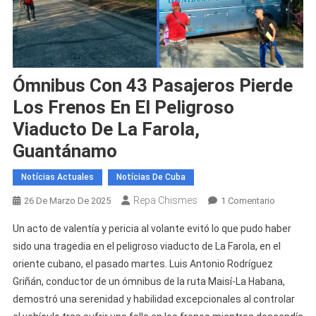
Ómnibus Con 43 Pasajeros Pierde
Los Frenos En El Peligroso
Viaducto De La Farola,
Guantánamo
Notícias Actuales
Notícias De Cuba
Repa Chismes
En
26 De Marzo De 2025
1 Comentario
Ómnibus
Un acto de valentía y pericia al volante evitó lo que pudo haber
Con
sido una tragedia en el peligroso viaducto de La Farola, en el
43
oriente cubano, el pasado martes. Luis Antonio Rodríguez
Pasajeros
Griñán, conductor de un ómnibus de la ruta Maisí-La Habana,
Pierde
Los
demostró una serenidad y habilidad excepcionales al controlar
Frenos