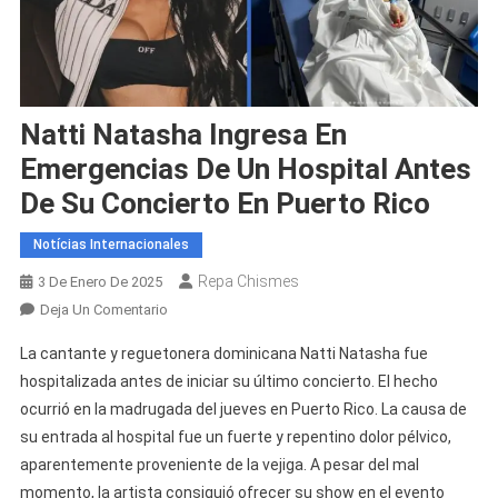
Natti Natasha Ingresa En
Emergencias De Un Hospital Antes
De Su Concierto En Puerto Rico
Notícias Internacionales
Repa Chismes
3 De Enero De 2025
En
Deja Un Comentario
Natti
La cantante y reguetonera dominicana Natti Natasha fue
Natasha
hospitalizada antes de iniciar su último concierto. El hecho
Ingresa
ocurrió en la madrugada del jueves en Puerto Rico. La causa de
En
su entrada al hospital fue un fuerte y repentino dolor pélvico,
Emergencias
De
aparentemente proveniente de la vejiga. A pesar del mal
Un
momento, la artista consiguió ofrecer su show en el evento