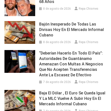
68 Años
8 de agosto de 2026
Repa Chismes
Bajón Inesperado De Todas Las
Divisas Hoy En El Mercado Informal
Cubano
8 de agosto de 2026
Repa Chismes
“Deberían Hacerlo En Todo El País”:
Autoridades De Guantánamo
Amenazan Con Multas A Negocios
Que No Acepten Transferencias
Ante La Escasez De Efectivo
7 de agosto de 2026
Repa Chismes
Baja El Dólar , El Euro Se Queda Igual
Y La MLC Vuelve A Subir Hoy En El
Mercado Informal Cubano
7 de agosto de 2026
Repa Chismes