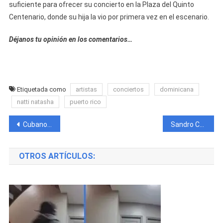
suficiente para ofrecer su concierto en la Plaza del Quinto
Centenario, donde su hija la vio por primera vez en el escenario.
Déjanos tu opinión en los comentarios…
Etiquetada como
artistas
conciertos
dominicana
natti natasha
puerto rico
Navegación
Cubano es encontrado sin vida a orillas de un río en La Habana.
Sandro Castro, detenido por la policía en La Habana.
de
OTROS ARTÍCULOS:
entradas