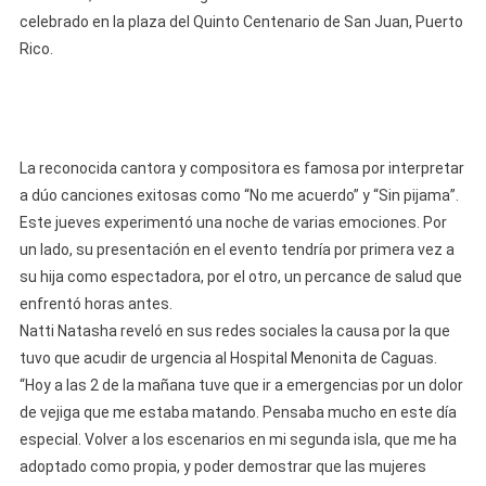
Hospital
celebrado en la plaza del Quinto Centenario de San Juan, Puerto
Antes
Rico.
De
Su
Concierto
En
Puerto
La reconocida cantora y compositora es famosa por interpretar
Rico
a dúo canciones exitosas como “No me acuerdo” y “Sin pijama”.
Este jueves experimentó una noche de varias emociones. Por
un lado, su presentación en el evento tendría por primera vez a
su hija como espectadora, por el otro, un percance de salud que
enfrentó horas antes.
Natti Natasha reveló en sus redes sociales la causa por la que
tuvo que acudir de urgencia al Hospital Menonita de Caguas.
“Hoy a las 2 de la mañana tuve que ir a emergencias por un dolor
de vejiga que me estaba matando. Pensaba mucho en este día
especial. Volver a los escenarios en mi segunda isla, que me ha
adoptado como propia, y poder demostrar que las mujeres