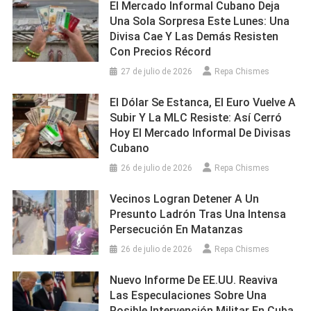
El Mercado Informal Cubano Deja
Una Sola Sorpresa Este Lunes: Una
Divisa Cae Y Las Demás Resisten
Con Precios Récord
27 de julio de 2026
Repa Chismes
El Dólar Se Estanca, El Euro Vuelve A
Subir Y La MLC Resiste: Así Cerró
Hoy El Mercado Informal De Divisas
Cubano
26 de julio de 2026
Repa Chismes
Vecinos Logran Detener A Un
Presunto Ladrón Tras Una Intensa
Persecución En Matanzas
26 de julio de 2026
Repa Chismes
Nuevo Informe De EE.UU. Reaviva
Las Especulaciones Sobre Una
Posible Intervención Militar En Cuba