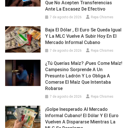
Que No Acepten Transferencias
Ante La Escasez De Efectivo
7 de agosto de 2026
Repa Chismes
Baja El Dólar , El Euro Se Queda Igual
Y La MLC Vuelve A Subir Hoy En El
Mercado Informal Cubano
7 de agosto de 2026
Repa Chismes
¿Tú Querías Maíz? ¡Pues Come Maíz!
Campesino Sorprende A Un
Presunto Ladrón Y Lo Obliga A
Comerse El Maíz Que Intentaba
Robarse
7 de agosto de 2026
Repa Chismes
¡Golpe Inesperado Al Mercado
Informal Cubano! El Dólar Y El Euro
Vuelven A Dispararse Mientras La