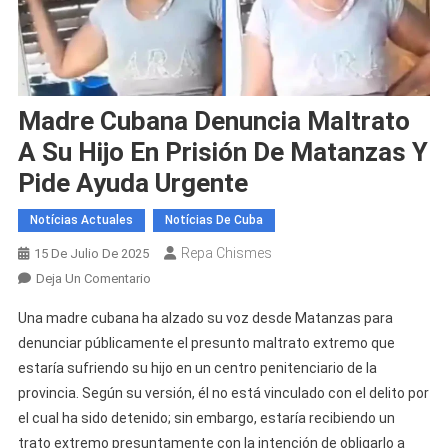
Madre Cubana Denuncia Maltrato
A Su Hijo En Prisión De Matanzas Y
Pide Ayuda Urgente
Notícias Actuales
Notícias De Cuba
Repa Chismes
15 De Julio De 2025
En
Deja Un Comentario
Madre
Una madre cubana ha alzado su voz desde Matanzas para
Cubana
denunciar públicamente el presunto maltrato extremo que
Denuncia
estaría sufriendo su hijo en un centro penitenciario de la
Maltrato
provincia. Según su versión, él no está vinculado con el delito por
A
Su
el cual ha sido detenido; sin embargo, estaría recibiendo un
Hijo
trato extremo presuntamente con la intención de obligarlo a