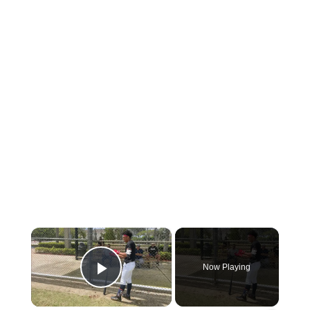
×
Now Playing
Play Video