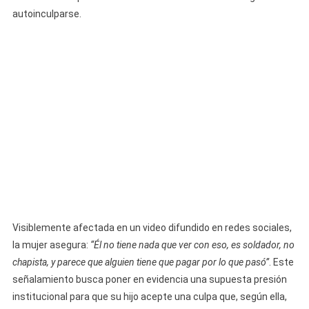
En
autoinculparse.
Prisión
De
Matanzas
Y
Pide
Ayuda
Urgente
Visiblemente afectada en un video difundido en redes sociales,
la mujer asegura:
“Él no tiene nada que ver con eso, es soldador, no
chapista, y parece que alguien tiene que pagar por lo que pasó”
. Este
señalamiento busca poner en evidencia una supuesta presión
institucional para que su hijo acepte una culpa que, según ella,