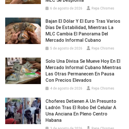
MLC Se Desploma
6 de agosto de 2026
Repa Chismes
Bajan El Dólar Y El Euro Tras Varios
Días De Estabilidad, Mientras La
MLC Cambia El Panorama Del
Mercado Informal Cubano
5 de agosto de 2026
Repa Chismes
Solo Una Divisa Se Mueve Hoy En El
Mercado Informal Cubano Mientras
Las Otras Permanecen En Pausa
Con Precios Elevados
4 de agosto de 2026
Repa Chismes
Choferes Detienen A Un Presunto
Ladrón Tras El Robo Del Celular A
Una Anciana En Pleno Centro
Habana
3 de agosto de 2026
Repa Chismes