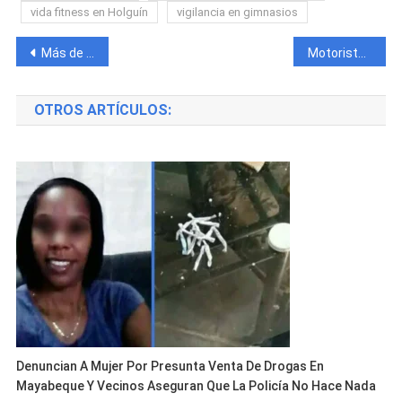
vida fitness en Holguín
vigilancia en gimnasios
Navegación
Más de 10 bandidos a caballo desatan violencia y terror en Holguín
Motorista arrebata cadena en plena calle de La Habana y queda grabado por una cámara de seguridad
de
OTROS ARTÍCULOS:
entradas
Denuncian A Mujer Por Presunta Venta De Drogas En
Mayabeque Y Vecinos Aseguran Que La Policía No Hace Nada