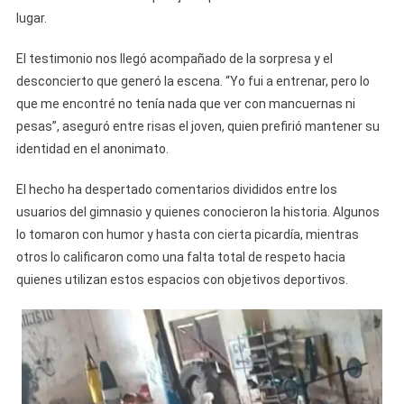
Y
lugar.
Se
Encuentra
El testimonio nos llegó acompañado de la sorpresa y el
A
desconcierto que generó la escena. “Yo fui a entrenar, pero lo
Una
que me encontré no tenía nada que ver con mancuernas ni
Pareja
pesas”, aseguró entre risas el joven, quien prefirió mantener su
Haciendo
identidad en el anonimato.
Cardio
El hecho ha despertado comentarios divididos entre los
usuarios del gimnasio y quienes conocieron la historia. Algunos
lo tomaron con humor y hasta con cierta picardía, mientras
otros lo calificaron como una falta total de respeto hacia
quienes utilizan estos espacios con objetivos deportivos.