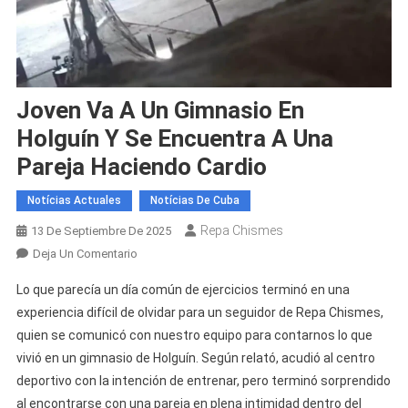
Joven Va A Un Gimnasio En
Holguín Y Se Encuentra A Una
Pareja Haciendo Cardio
Notícias Actuales
Notícias De Cuba
Repa Chismes
13 De Septiembre De 2025
En
Deja Un Comentario
Joven
Lo que parecía un día común de ejercicios terminó en una
Va
experiencia difícil de olvidar para un seguidor de Repa Chismes,
A
quien se comunicó con nuestro equipo para contarnos lo que
Un
vivió en un gimnasio de Holguín. Según relató, acudió al centro
Gimnasio
En
deportivo con la intención de entrenar, pero terminó sorprendido
Holguín
al encontrarse con una pareja en plena intimidad dentro del