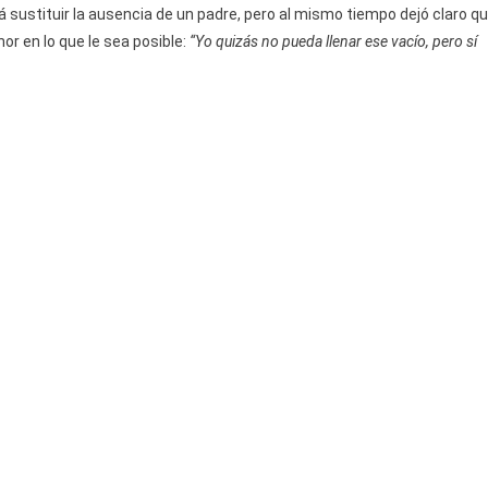
De
sustituir la ausencia de un padre, pero al mismo tiempo dejó claro q
Piña”
or en lo que le sea posible:
“Yo quizás no pueda llenar ese vacío, pero sí
Tras
Su
Fallecimiento