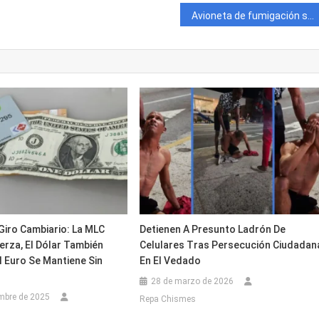
Avioneta de fumigación se estrella en Ciego de Ávila
Giro Cambiario: La MLC
Detienen A Presunto Ladrón De
erza, El Dólar También
Celulares Tras Persecución Ciudadan
 Euro Se Mantiene Sin
En El Vedado
28 de marzo de 2026
mbre de 2025
Repa Chismes