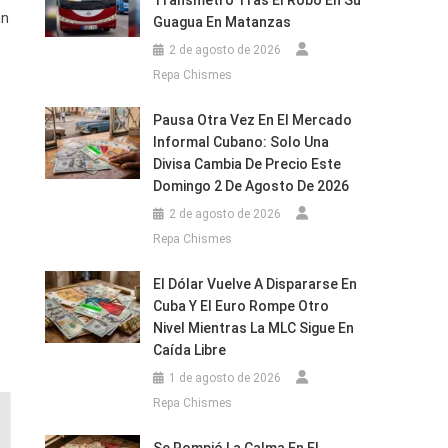
Transmetro Tras El Robo En Su
an
Guagua En Matanzas
2 de agosto de 2026
Repa Chismes
Pausa Otra Vez En El Mercado
Informal Cubano: Solo Una
Divisa Cambia De Precio Este
Domingo 2 De Agosto De 2026
2 de agosto de 2026
Repa Chismes
El Dólar Vuelve A Dispararse En
Cuba Y El Euro Rompe Otro
Nivel Mientras La MLC Sigue En
Caída Libre
1 de agosto de 2026
Repa Chismes