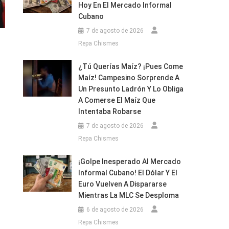
Hoy En El Mercado Informal
Cubano
7 de agosto de 2026
Repa Chismes
¿Tú Querías Maíz? ¡Pues Come
Maíz! Campesino Sorprende A
Un Presunto Ladrón Y Lo Obliga
A Comerse El Maíz Que
Intentaba Robarse
7 de agosto de 2026
Repa Chismes
¡Golpe Inesperado Al Mercado
Informal Cubano! El Dólar Y El
Euro Vuelven A Dispararse
Mientras La MLC Se Desploma
6 de agosto de 2026
Repa Chismes