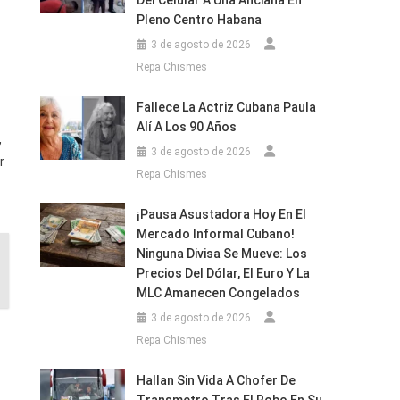
Del Celular A Una Anciana En
Pleno Centro Habana
3 de agosto de 2026
Repa Chismes
Fallece La Actriz Cubana Paula
Alí A Los 90 Años
,
3 de agosto de 2026
r
Repa Chismes
¡Pausa Asustadora Hoy En El
Mercado Informal Cubano!
Ninguna Divisa Se Mueve: Los
Precios Del Dólar, El Euro Y La
MLC Amanecen Congelados
3 de agosto de 2026
Repa Chismes
Hallan Sin Vida A Chofer De