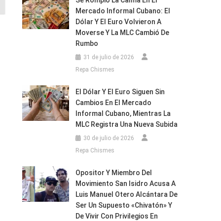
Se Rompió La Calma En El
Mercado Informal Cubano: El
Dólar Y El Euro Volvieron A
Moverse Y La MLC Cambió De
Rumbo
31 de julio de 2026
Repa Chismes
El Dólar Y El Euro Siguen Sin
Cambios En El Mercado
Informal Cubano, Mientras La
MLC Registra Una Nueva Subida
30 de julio de 2026
Repa Chismes
Opositor Y Miembro Del
Movimiento San Isidro Acusa A
Luis Manuel Otero Alcántara De
Ser Un Supuesto «chivatón» Y
De Vivir Con Privilegios En