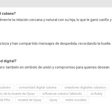
al cubana?
mente la relación cercana y natural con su hija, lo que le ganó cariño y
isteza y han compartido mensajes de despedida, recordando la huella
d digital?
, pero también en símbolo de unión y compromiso para quienes desean
 cubano
comunidad digital cubana
creadores digitales cubanos
o de la muerte de Ojuay
influencer cubano fallecido
Ja Rulay
de Piña
muerte de Ojuay
Ojuay
redes sociales