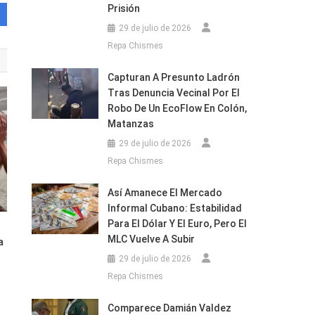
Prisión
29 de julio de 2026
Repa Chismes
Capturan A Presunto Ladrón
Tras Denuncia Vecinal Por El
Robo De Un EcoFlow En Colón,
Matanzas
29 de julio de 2026
Repa Chismes
Así Amanece El Mercado
Informal Cubano: Estabilidad
Para El Dólar Y El Euro, Pero El
MLC Vuelve A Subir
a
29 de julio de 2026
Repa Chismes
Comparece Damián Valdez