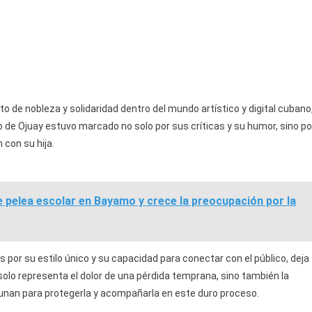
to de nobleza y solidaridad dentro del mundo artístico y digital cubano
 de Ojuay estuvo marcado no solo por sus críticas y su humor, sino po
 con su hija.
de pelea escolar en Bayamo y crece la preocupación por la
s por su estilo único y su capacidad para conectar con el público, deja
o solo representa el dolor de una pérdida temprana, sino también la
unan para protegerla y acompañarla en este duro proceso.