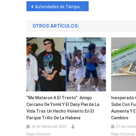
Navegación
Autoridades de Tampa reportan un hallazgo inesperado en la maleta de un viajero
de
OTROS ARTÍCULOS:
entradas
“Me Mataron A El Tresto”: Amigo
Inesperado 
Cercano De Yomil Y El Dany Pierde La
Sube Con Fu
Vida Tras Un Hecho Violento En El
Aumenta Y El
Parque Trillo De La Habana
Cambios
28 de febrero de 2026
27 de novie
Repa Chismes
Repa Chismes