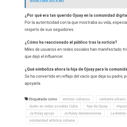
¿Por qué era tan querido Ojuay en la comunidad digit
Por la autenticidad con la que mostraba su vida, especial
respeto de sus seguidores.
¿Cómo ha reaccionado el público tras la noticia?
Miles de usuarios en redes sociales han manifestado tr
que dejó el influencer.
¿Qué simboliza ahora la hija de Ojuay para la comunida
Se ha convertido en reflejo del vacío que deja su padre
apoyarla.
Etiquetada como
artistas cubanos
cantante urbano
duelo en redes sociales Cuba
hija de Ojuay
impact
Ja Rulay apoyo
Ja Rulay declaraciones
La Bestia 
solidaridad artística cubana