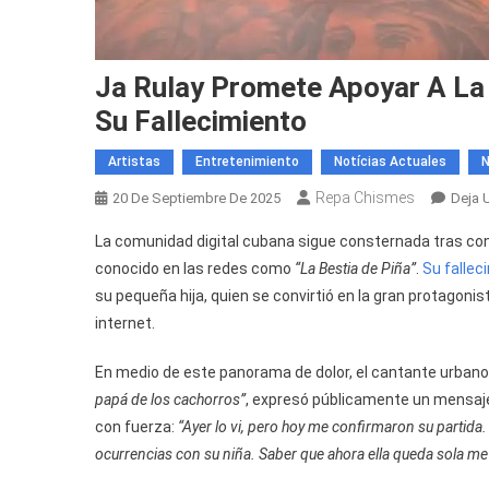
Ja Rulay Promete Apoyar A La H
Su Fallecimiento
Artistas
Entretenimiento
Notícias Actuales
N
Repa Chismes
20 De Septiembre De 2025
Deja 
La comunidad digital cubana sigue consternada tras con
conocido en las redes como
“La Bestia de Piña”
.
Su fallec
su pequeña hija, quien se convirtió en la gran protagon
internet.
En medio de este panorama de dolor, el cantante urban
papá de los cachorros”
, expresó públicamente un mensaje 
con fuerza:
“Ayer lo vi, pero hoy me confirmaron su partida
ocurrencias con su niña. Saber que ahora ella queda sola me 