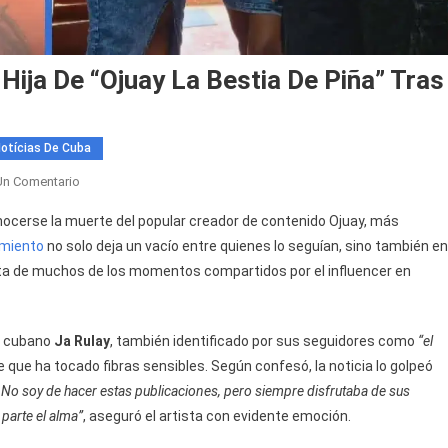
ija De “Ojuay La Bestia De Piña” Tras
otícias De Cuba
En
Un Comentario
Ja
ocerse la muerte del popular creador de contenido Ojuay, más
Rulay
imiento
no solo deja un vacío entre quienes lo seguían, sino también en
Promete
ista de muchos de los momentos compartidos por el influencer en
Apoyar
A
La
o cubano
Ja Rulay
, también identificado por sus seguidores como
“el
Hija
De
que ha tocado fibras sensibles. Según confesó, la noticia lo golpeó
“Ojuay
. No soy de hacer estas publicaciones, pero siempre disfrutaba de sus
La
parte el alma”
, aseguró el artista con evidente emoción.
Bestia