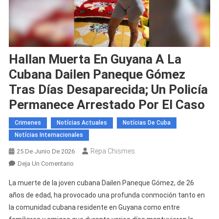
Hallan Muerta En Guyana A La
Cubana Dailen Paneque Gómez
Tras Días Desaparecida; Un Policía
Permanece Arrestado Por El Caso
Crimenes
Notícias Actuales
Notícias De Cuba
Notícias Internacionales
Repa Chismes
25 De Junio De 2026
En
Deja Un Comentario
Hallan
La muerte de la joven cubana Dailen Paneque Gómez, de 26
Muerta
años de edad, ha provocado una profunda conmoción tanto en
En
la comunidad cubana residente en Guyana como entre
Guyana