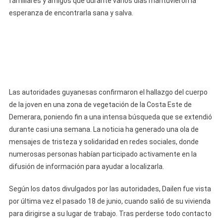
familiares y amigos que durante varios días mantuvieron la
A
La
esperanza de encontrarla sana y salva.
Cubana
Dailen
Paneque
Gómez
Tras
Días
Desaparecida;
Las autoridades guyanesas confirmaron el hallazgo del cuerpo
Un
de la joven en una zona de vegetación de la Costa Este de
Policía
Demerara, poniendo fin a una intensa búsqueda que se extendió
Permanece
durante casi una semana. La noticia ha generado una ola de
Arrestado
mensajes de tristeza y solidaridad en redes sociales, donde
Por
numerosas personas habían participado activamente en la
El
difusión de información para ayudar a localizarla.
Caso
Según los datos divulgados por las autoridades, Dailen fue vista
por última vez el pasado 18 de junio, cuando salió de su vivienda
para dirigirse a su lugar de trabajo. Tras perderse todo contacto