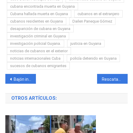
cubana encontrada muerta en Guyana
Cubana hallada muerta en Guyana
cubanos en el extranjero
cubanos residentes en Guyana
Dailen Paneque Gómez
desaparición de cubana en Guyana
investigación criminal en Guyana
investigación policial Guyana.
justicia en Guyana
noticias de cubanos en el exterior
noticias internacionales Cuba
policía detenido en Guyana
sucesos de cubanos emigrantes
Navegación
Bajón inesperado en el mercado informal cubano: dólar, euro y MLC registran caída simultánea
Rescatan con vida a tres niños que permanecían atrapados bajo los escombros tras el fuerte terremoto que sacudió Venezuela
de
OTROS ARTÍCULOS:
entradas