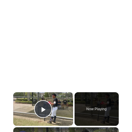
×
Now Playing
Play Video
×