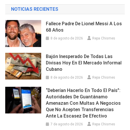
NOTICIAS RECIENTES
Fallece Padre De Lionel Messi A Los
68 Años
8 de agosto de 2026
Repa Chismes
Bajón Inesperado De Todas Las
Divisas Hoy En El Mercado Informal
Cubano
8 de agosto de 2026
Repa Chismes
“Deberían Hacerlo En Todo El País”:
Autoridades De Guantánamo
Amenazan Con Multas A Negocios
Que No Acepten Transferencias
Ante La Escasez De Efectivo
7 de agosto de 2026
Repa Chismes