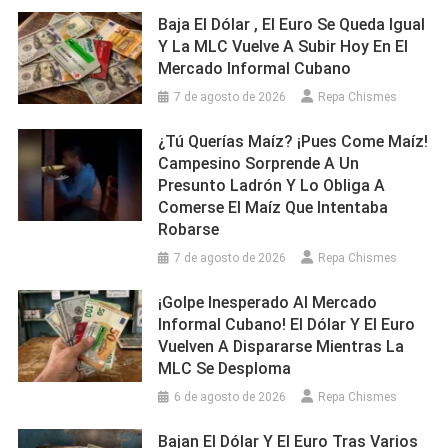
Baja El Dólar , El Euro Se Queda Igual
Y La MLC Vuelve A Subir Hoy En El
Mercado Informal Cubano
7 de agosto de 2026
Repa Chismes
¿Tú Querías Maíz? ¡Pues Come Maíz!
Campesino Sorprende A Un
Presunto Ladrón Y Lo Obliga A
Comerse El Maíz Que Intentaba
Robarse
7 de agosto de 2026
Repa Chismes
¡Golpe Inesperado Al Mercado
Informal Cubano! El Dólar Y El Euro
Vuelven A Dispararse Mientras La
MLC Se Desploma
6 de agosto de 2026
Repa Chismes
Bajan El Dólar Y El Euro Tras Varios