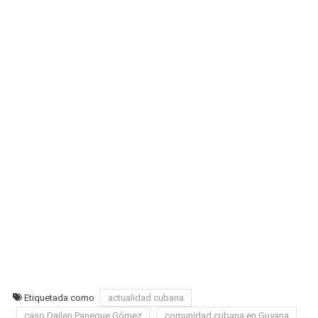
Etiquetada como
actualidad cubana
caso Dailen Paneque Gómez
comunidad cubana en Guyana