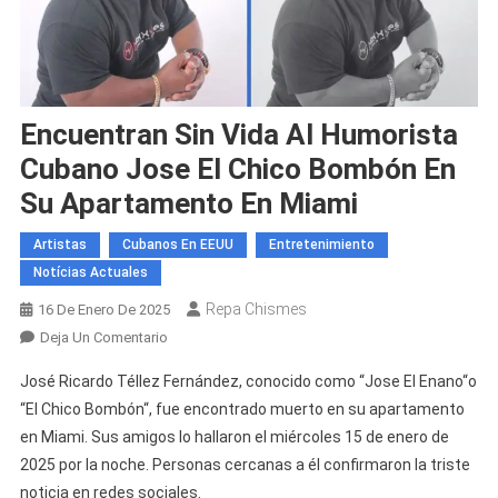
Encuentran Sin Vida Al Humorista
Cubano Jose El Chico Bombón En
Su Apartamento En Miami
Artistas
Cubanos En EEUU
Entretenimiento
Notícias Actuales
Repa Chismes
16 De Enero De 2025
En
Deja Un Comentario
Encuentran
José Ricardo Téllez Fernández, conocido como “Jose El Enano“o
Sin
“El Chico Bombón“, fue encontrado muerto en su apartamento
Vida
en Miami. Sus amigos lo hallaron el miércoles 15 de enero de
Al
2025 por la noche. Personas cercanas a él confirmaron la triste
Humorista
Cubano
noticia en redes sociales.