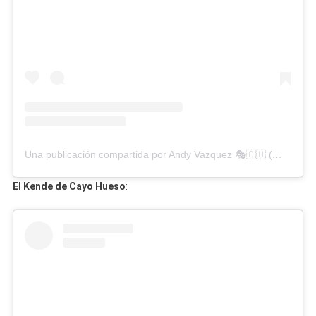
Una publicación compartida por Andy Vazquez 🎭🇨🇺 (@andyvazquezofficial)
El Kende de Cayo Hueso
: