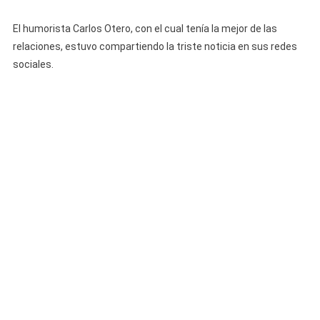
Jose
El
El humorista Carlos Otero, con el cual tenía la mejor de las
Chico
relaciones, estuvo compartiendo la triste noticia en sus redes
Bombón
sociales.
En
Su
Apartamento
En
Miami