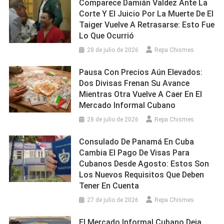
Comparece Damián Valdez Ante La
Corte Y El Juicio Por La Muerte De El
Taiger Vuelve A Retrasarse: Esto Fue
Lo Que Ocurrió
28 de julio de 2026
Repa Chismes
Pausa Con Precios Aún Elevados:
Dos Divisas Frenan Su Avance
Mientras Otra Vuelve A Caer En El
Mercado Informal Cubano
28 de julio de 2026
Repa Chismes
Consulado De Panamá En Cuba
Cambia El Pago De Visas Para
Cubanos Desde Agosto: Estos Son
Los Nuevos Requisitos Que Deben
Tener En Cuenta
27 de julio de 2026
Repa Chismes
El Mercado Informal Cubano Deja