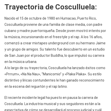
Trayectoria de Cosculluela
:
Nacido el 15 de octubre de 1980 en Humacao, Puerto Rico,
Cosculluela proviene de una familia de clase media, con padre
cubano y madre puertorriqueña. Desde joven mostró interés por
la música, incursionando en el freestyle y el rap. A los 16 años,
comenzó a crear mixtapes underground con su hermano Jaime
y un grupo de amigos. Su talento fue descubierto en un estudio
de San Juan por el productor Buddha, lo que impulsó su carrera
en la música urbana.
A lo largo de su trayectoria, Cosculluela ha lanzado éxitos como
«Prrrum», «Na Na Nau», “Manicomio” y «Plaka Plaka». Su estilo
distintivo y líricas contundentes le han ganado reconocimiento
en la escena del reguetón y el rap latino.
El reciente incidente legal ha puesto en pausa la carrera de
Cosculluela. La industria musical y sus seguidores están a la
expectativa de cómo se desarrollará el proceso judicial y cuál