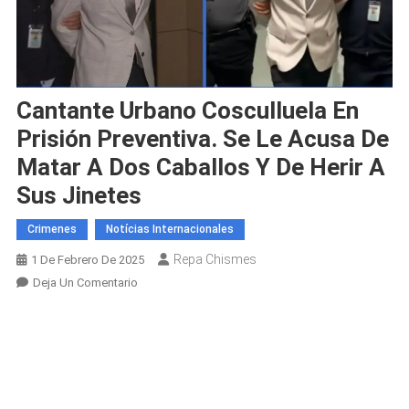
Cantante Urbano Cosculluela En
Prisión Preventiva. Se Le Acusa De
Matar A Dos Caballos Y De Herir A
Sus Jinetes
Crimenes
Notícias Internacionales
Repa Chismes
1 De Febrero De 2025
En
Deja Un Comentario
Cantante
Urbano
Cosculluela
En
Prisión
Preventiva.