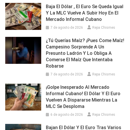
Baja El Dólar , El Euro Se Queda Igual
Y La MLC Vuelve A Subir Hoy En El
Mercado Informal Cubano
7 de agosto de 2026
Repa Chismes
¿Tú Querías Maíz? ¡Pues Come Maíz!
Campesino Sorprende A Un
Presunto Ladrón Y Lo Obliga A
Comerse El Maíz Que Intentaba
Robarse
7 de agosto de 2026
Repa Chismes
¡Golpe Inesperado Al Mercado
Informal Cubano! El Dólar Y El Euro
Vuelven A Dispararse Mientras La
MLC Se Desploma
6 de agosto de 2026
Repa Chismes
Bajan El Dólar Y El Euro Tras Varios