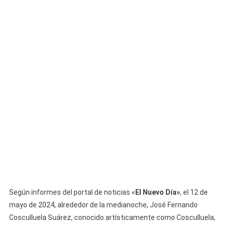
Se
Le
Acusa
De
Matar
A
Dos
Caballos
Y
De
Herir
A
Sus
Jinetes
Según informes del portal de noticias «
El Nuevo Día»
, el 12 de
mayo de 2024, alrededor de la medianoche, José Fernando
Cosculluela Suárez, conocido artísticamente como Cosculluela,