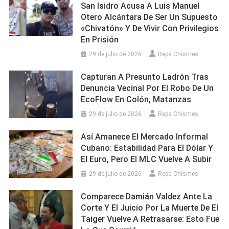
San Isidro Acusa A Luis Manuel
Otero Alcántara De Ser Un Supuesto
«chivatón» Y De Vivir Con Privilegios
En Prisión
29 de julio de 2026
Repa Chismes
Capturan A Presunto Ladrón Tras
Denuncia Vecinal Por El Robo De Un
EcoFlow En Colón, Matanzas
29 de julio de 2026
Repa Chismes
Así Amanece El Mercado Informal
Cubano: Estabilidad Para El Dólar Y
El Euro, Pero El MLC Vuelve A Subir
29 de julio de 2026
Repa Chismes
Comparece Damián Valdez Ante La
Corte Y El Juicio Por La Muerte De El
Taiger Vuelve A Retrasarse: Esto Fue