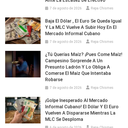
Ante La Escasez De Efectivo
7 de agosto de 2026
Repa Chismes
Baja El Dólar , El Euro Se Queda Igual
Y La MLC Vuelve A Subir Hoy En El
Mercado Informal Cubano
7 de agosto de 2026
Repa Chismes
¿Tú Querías Maíz? ¡Pues Come Maíz!
Campesino Sorprende A Un
Presunto Ladrón Y Lo Obliga A
Comerse El Maíz Que Intentaba
Robarse
7 de agosto de 2026
Repa Chismes
¡Golpe Inesperado Al Mercado
Informal Cubano! El Dólar Y El Euro
Vuelven A Dispararse Mientras La
MLC Se Desploma
6 de agosto de 2026
Repa Chismes