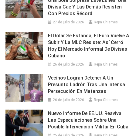
Una Sola Sorpresa Este Lunes: Una
Divisa Cae Y Las Demás Resisten
Con Precios Récord
27 de julio de 2026
Repa Chismes
El Dólar Se Estanca, El Euro Vuelve A
Subir Y La MLC Resiste: Así Cerró
Hoy El Mercado Informal De Divisas
Cubano
26 de julio de 2026
Repa Chismes
Vecinos Logran Detener A Un
Presunto Ladrón Tras Una Intensa
Persecución En Matanzas
26 de julio de 2026
Repa Chismes
Nuevo Informe De EE.UU. Reaviva
Las Especulaciones Sobre Una
Posible Intervención Militar En Cuba
25 de julio de 2026
Repa Chismes