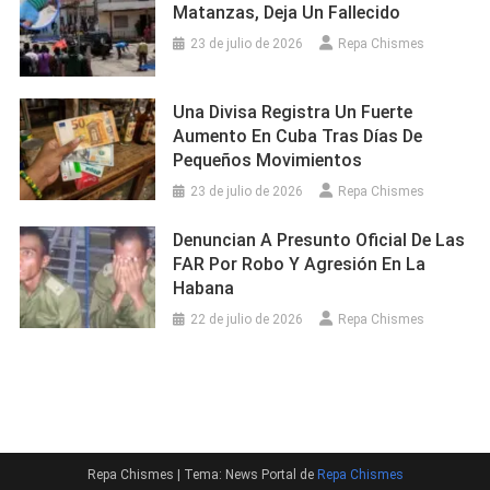
Matanzas, Deja Un Fallecido
23 de julio de 2026
Repa Chismes
Una Divisa Registra Un Fuerte
Aumento En Cuba Tras Días De
Pequeños Movimientos
23 de julio de 2026
Repa Chismes
Denuncian A Presunto Oficial De Las
FAR Por Robo Y Agresión En La
Habana
22 de julio de 2026
Repa Chismes
Repa Chismes
|
Tema: News Portal de
Repa Chismes