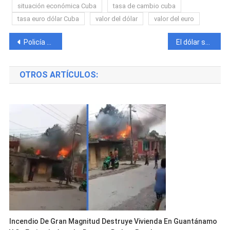
situación económica Cuba
tasa de cambio cuba
tasa euro dólar Cuba
valor del dólar
valor del euro
Navegación
Policía detiene a un “SpiderMan” que fue atrapado mientras intentaba robar un camión en movimiento en Camagüey
El dólar se dispara en el mercado informal cubano y marca un nuevo récord: el peso cubano se hunde más cada día
de
OTROS ARTÍCULOS:
entradas
Incendio De Gran Magnitud Destruye Vivienda En Guantánamo