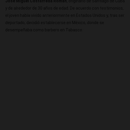
José Miguel Costafreda Román
, originario de Santiago de Cuba
y de alrededor de 30 años de edad. De acuerdo con testimonios,
el joven había vivido anteriormente en Estados Unidos y, tras ser
deportado, decidió establecerse en México, donde se
desempeñaba como barbero en Tabasco.