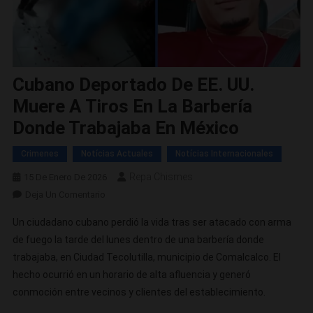
Cubano Deportado De EE. UU.
Muere A Tiros En La Barbería
Donde Trabajaba En México
Crimenes
Notícias Actuales
Notícias Internacionales
Repa Chismes
15 De Enero De 2026
En
Deja Un Comentario
Cubano
Un ciudadano cubano perdió la vida tras ser atacado con arma
Deportado
de fuego la tarde del lunes dentro de una barbería donde
De
trabajaba, en Ciudad Tecolutilla, municipio de Comalcalco. El
EE.
hecho ocurrió en un horario de alta afluencia y generó
UU.
Muere
conmoción entre vecinos y clientes del establecimiento.
A