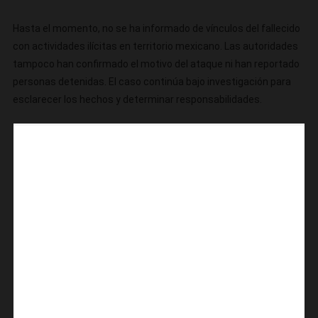
Hasta el momento, no se ha informado de vínculos del fallecido
con actividades ilícitas en territorio mexicano. Las autoridades
tampoco han confirmado el motivo del ataque ni han reportado
personas detenidas. El caso continúa bajo investigación para
esclarecer los hechos y determinar responsabilidades.