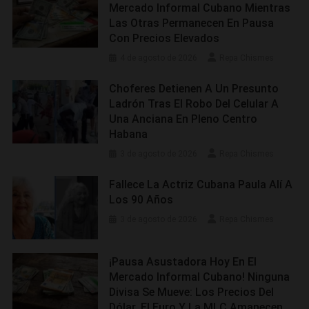
Mercado Informal Cubano Mientras
Las Otras Permanecen En Pausa
Con Precios Elevados
4 de agosto de 2026
Repa Chismes
Choferes Detienen A Un Presunto
Ladrón Tras El Robo Del Celular A
Una Anciana En Pleno Centro
Habana
3 de agosto de 2026
Repa Chismes
Fallece La Actriz Cubana Paula Alí A
Los 90 Años
3 de agosto de 2026
Repa Chismes
¡Pausa Asustadora Hoy En El
Mercado Informal Cubano! Ninguna
Divisa Se Mueve: Los Precios Del
Dólar, El Euro Y La MLC Amanecen