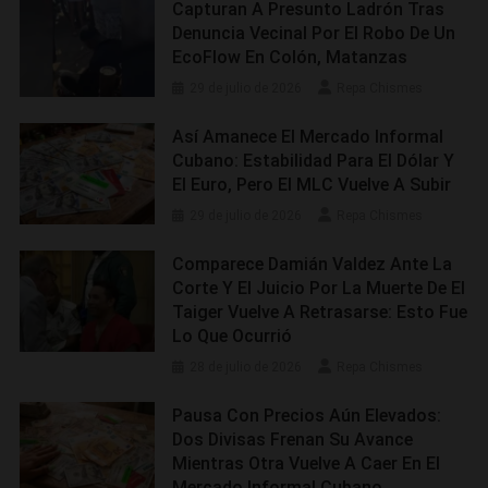
Capturan A Presunto Ladrón Tras
Denuncia Vecinal Por El Robo De Un
EcoFlow En Colón, Matanzas
29 de julio de 2026
Repa Chismes
Así Amanece El Mercado Informal
Cubano: Estabilidad Para El Dólar Y
El Euro, Pero El MLC Vuelve A Subir
29 de julio de 2026
Repa Chismes
Comparece Damián Valdez Ante La
Corte Y El Juicio Por La Muerte De El
Taiger Vuelve A Retrasarse: Esto Fue
Lo Que Ocurrió
28 de julio de 2026
Repa Chismes
Pausa Con Precios Aún Elevados:
Dos Divisas Frenan Su Avance
Mientras Otra Vuelve A Caer En El
Mercado Informal Cubano