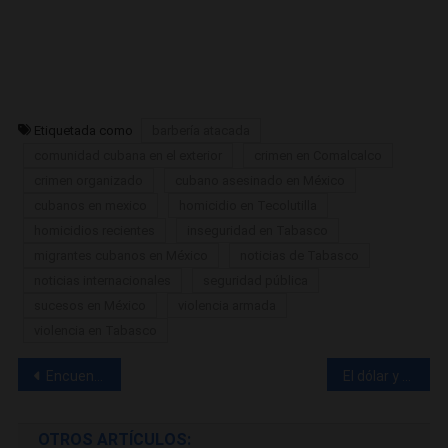
Etiquetada como
barbería atacada
comunidad cubana en el exterior
crimen en Comalcalco
crimen organizado
cubano asesinado en México
cubanos en mexico
homicidio en Tecolutilla
homicidios recientes
inseguridad en Tabasco
migrantes cubanos en México
noticias de Tabasco
noticias internacionales
seguridad pública
sucesos en México
violencia armada
violencia en Tabasco
Navegación
Encuentran a un hombre sin vida en la línea del tren en San Cristóbal, Artemisa
El dólar y el euro se van “sin frenos” : el mercado informal cubano marca nuevos récords este fin de semana
de
OTROS ARTÍCULOS: