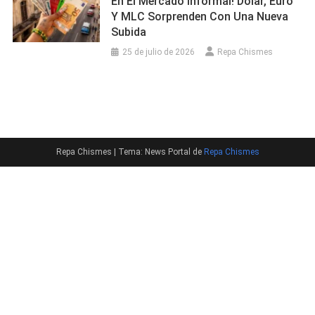
En El Mercado Informal! Dólar, Euro
Y MLC Sorprenden Con Una Nueva
Subida
25 de julio de 2026
Repa Chismes
Repa Chismes
|
Tema: News Portal de
Repa Chismes