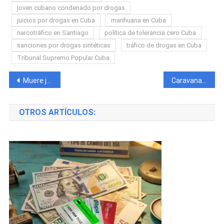
joven cubano condenado por drogas
juicios por drogas en Cuba
marihuana en Cuba
narcotráfico en Santiago
política de tolerancia cero Cuba
sanciones por drogas sintéticas
tráfico de drogas en Cuba
Tribunal Supremo Popular Cuba
Navegación
Muere joven agricultor de 28 años por impacto de rayo en Matanzas
Caravana de ciclistas rinde homenaje a joven fallecido en accidente en Villa Clara
de
OTROS ARTÍCULOS:
entradas