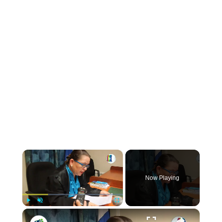
×
Now Playing
×
Play
Unmute
Fullscreen