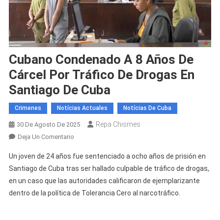
Cubano Condenado A 8 Años De
Cárcel Por Tráfico De Drogas En
Santiago De Cuba
Crimenes
Notícias Actuales
Notícias De Cuba
Repa Chismes
30 De Agosto De 2025
En
Deja Un Comentario
Cubano
Un joven de 24 años fue sentenciado a ocho años de prisión en
Condenado
Santiago de Cuba tras ser hallado culpable de tráfico de drogas,
A
en un caso que las autoridades calificaron de ejemplarizante
8
dentro de la política de Tolerancia Cero al narcotráfico.
Años
De
Cárcel