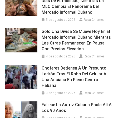
Días De Estabilidad, Mientras La
MLC Cambia El Panorama Del
Mercado Informal Cubano
5 de agosto de 2026
Repa Chismes
Solo Una Divisa Se Mueve Hoy En El
Mercado Informal Cubano Mientras
Las Otras Permanecen En Pausa
Con Precios Elevados
4 de agosto de 2026
Repa Chismes
Choferes Detienen A Un Presunto
Ladrón Tras El Robo Del Celular A
Una Anciana En Pleno Centro
Habana
3 de agosto de 2026
Repa Chismes
Fallece La Actriz Cubana Paula Alí A
Los 90 Años
3 de agosto de 2026
Repa Chismes