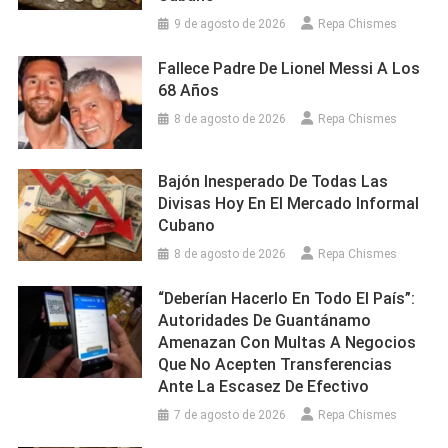
9 de agosto de 2026
Repa Chismes
Fallece Padre De Lionel Messi A Los
68 Años
8 de agosto de 2026
Repa Chismes
Bajón Inesperado De Todas Las
Divisas Hoy En El Mercado Informal
Cubano
8 de agosto de 2026
Repa Chismes
“Deberían Hacerlo En Todo El País”:
Autoridades De Guantánamo
Amenazan Con Multas A Negocios
Que No Acepten Transferencias
Ante La Escasez De Efectivo
7 de agosto de 2026
Repa Chismes