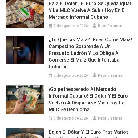
Baja El Dólar , El Euro Se Queda Igual
Y La MLC Vuelve A Subir Hoy En El
Mercado Informal Cubano
7 de agosto de 2026
Repa Chismes
¿Tú Querías Maíz? ¡Pues Come Maíz!
Campesino Sorprende A Un
Presunto Ladrón Y Lo Obliga A
Comerse El Maíz Que Intentaba
Robarse
7 de agosto de 2026
Repa Chismes
¡Golpe Inesperado Al Mercado
Informal Cubano! El Dólar Y El Euro
Vuelven A Dispararse Mientras La
MLC Se Desploma
6 de agosto de 2026
Repa Chismes
Bajan El Dólar Y El Euro Tras Varios