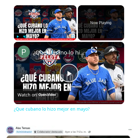
×
Now Playing
×
Play
Unmute
Fullscreen
¿Que cubano lo hizo mejor en mayo?
Play
Watch on
Video
¿Que cubano lo hizo mejor en mayo?