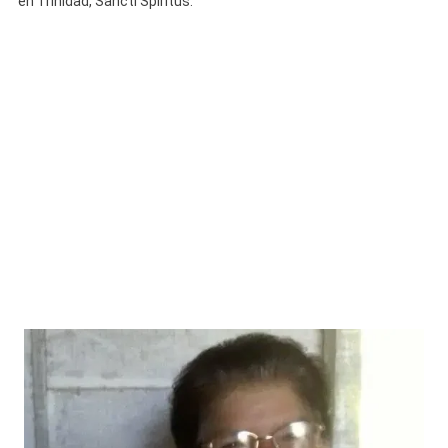
en Trinidad, Sancti Spíritus.
En
Trinidad
Y
Su
Familia,
Desesperad
Pide
Ayuda
Para
Encontrarla