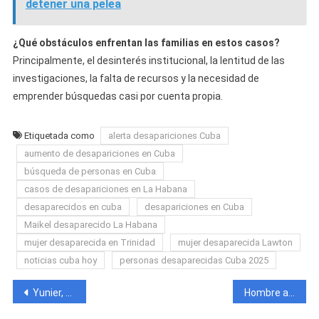
detener una pelea
¿Qué obstáculos enfrentan las familias en estos casos?
Principalmente, el desinterés institucional, la lentitud de las
investigaciones, la falta de recursos y la necesidad de
emprender búsquedas casi por cuenta propia.
Etiquetada como
alerta desapariciones Cuba
aumento de desapariciones en Cuba
búsqueda de personas en Cuba
casos de desapariciones en La Habana
desaparecidos en cuba
desapariciones en Cuba
Maikel desaparecido La Habana
mujer desaparecida en Trinidad
mujer desaparecida Lawton
noticias cuba hoy
personas desaparecidas Cuba 2025
Navegación
Yunier, un popular baterista callejero, es víctima de un brutal asalto a puñaladas en plena Terminal de Ómnibus de Matanzas
Hombre agrede brutalmente a su esposa con un machete y luego se quita la vida