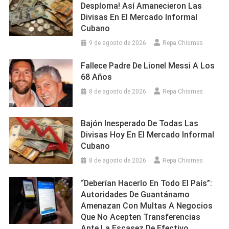
Desploma! Así Amanecieron Las
Divisas En El Mercado Informal
Cubano
9 de agosto de 2026
Repa Chismes
Fallece Padre De Lionel Messi A Los
68 Años
8 de agosto de 2026
Repa Chismes
Bajón Inesperado De Todas Las
Divisas Hoy En El Mercado Informal
Cubano
8 de agosto de 2026
Repa Chismes
“Deberían Hacerlo En Todo El País”:
Autoridades De Guantánamo
Amenazan Con Multas A Negocios
Que No Acepten Transferencias
Ante La Escasez De Efectivo