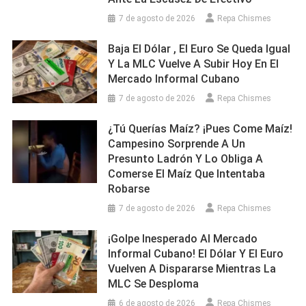
7 de agosto de 2026
Repa Chismes
Baja El Dólar , El Euro Se Queda Igual
Y La MLC Vuelve A Subir Hoy En El
Mercado Informal Cubano
7 de agosto de 2026
Repa Chismes
¿Tú Querías Maíz? ¡Pues Come Maíz!
Campesino Sorprende A Un
Presunto Ladrón Y Lo Obliga A
Comerse El Maíz Que Intentaba
Robarse
7 de agosto de 2026
Repa Chismes
¡Golpe Inesperado Al Mercado
Informal Cubano! El Dólar Y El Euro
Vuelven A Dispararse Mientras La
MLC Se Desploma
6 de agosto de 2026
Repa Chismes