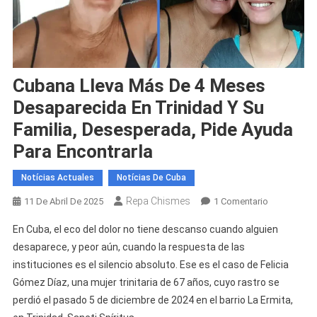
Cubana Lleva Más De 4 Meses
Desaparecida En Trinidad Y Su
Familia, Desesperada, Pide Ayuda
Para Encontrarla
Notícias Actuales
Notícias De Cuba
Repa Chismes
En
11 De Abril De 2025
1 Comentario
Cubana
En Cuba, el eco del dolor no tiene descanso cuando alguien
Lleva
desaparece, y peor aún, cuando la respuesta de las
Más
instituciones es el silencio absoluto. Ese es el caso de Felicia
De
Gómez Díaz, una mujer trinitaria de 67 años, cuyo rastro se
4
Meses
perdió el pasado 5 de diciembre de 2024 en el barrio La Ermita,
Desapareci