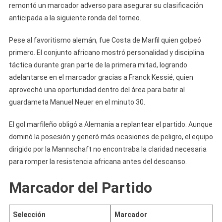
2-
remontó un marcador adverso para asegurar su clasificación
1
anticipada a la siguiente ronda del torneo.
En
El
Pese al favoritismo alemán, fue Costa de Marfil quien golpeó
Mundial
primero. El conjunto africano mostró personalidad y disciplina
De
táctica durante gran parte de la primera mitad, logrando
Fútbol
adelantarse en el marcador gracias a Franck Kessié, quien
2026
aprovechó una oportunidad dentro del área para batir al
(Fase
guardameta Manuel Neuer en el minuto 30.
De
Grupos
El gol marfileño obligó a Alemania a replantear el partido. Aunque
–
dominó la posesión y generó más ocasiones de peligro, el equipo
Grupo
dirigido por la Mannschaft no encontraba la claridad necesaria
E)
para romper la resistencia africana antes del descanso.
Marcador del Partido
Selección
Marcador