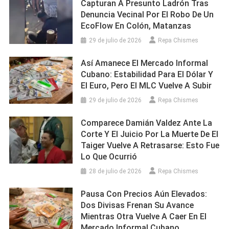
Capturan A Presunto Ladrón Tras
Denuncia Vecinal Por El Robo De Un
EcoFlow En Colón, Matanzas
29 de julio de 2026
Repa Chismes
Así Amanece El Mercado Informal
Cubano: Estabilidad Para El Dólar Y
El Euro, Pero El MLC Vuelve A Subir
29 de julio de 2026
Repa Chismes
Comparece Damián Valdez Ante La
Corte Y El Juicio Por La Muerte De El
Taiger Vuelve A Retrasarse: Esto Fue
Lo Que Ocurrió
28 de julio de 2026
Repa Chismes
Pausa Con Precios Aún Elevados:
Dos Divisas Frenan Su Avance
Mientras Otra Vuelve A Caer En El
Mercado Informal Cubano