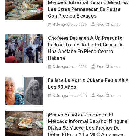
Mercado Informal Cubano Mientras
Las Otras Permanecen En Pausa
Con Precios Elevados
4 de agosto de 2026
Repa Chismes
Choferes Detienen A Un Presunto
Ladrón Tras El Robo Del Celular A
Una Anciana En Pleno Centro
Habana
3 de agosto de 2026
Repa Chismes
Fallece La Actriz Cubana Paula Alí A
Los 90 Años
3 de agosto de 2026
Repa Chismes
¡Pausa Asustadora Hoy En El
Mercado Informal Cubano! Ninguna
Divisa Se Mueve: Los Precios Del
Dólar, El Euro Y La MLC Amanecen