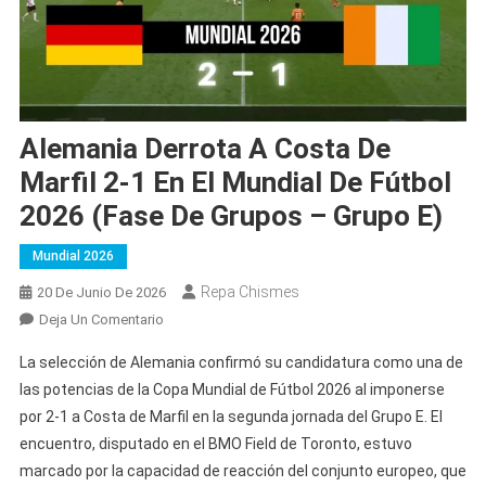
Alemania Derrota A Costa De
Marfil 2-1 En El Mundial De Fútbol
2026 (Fase De Grupos – Grupo E)
Mundial 2026
Repa Chismes
20 De Junio De 2026
En
Deja Un Comentario
Alemania
La selección de Alemania confirmó su candidatura como una de
Derrota
las potencias de la Copa Mundial de Fútbol 2026 al imponerse
A
por 2-1 a Costa de Marfil en la segunda jornada del Grupo E. El
Costa
encuentro, disputado en el BMO Field de Toronto, estuvo
De
Marfil
marcado por la capacidad de reacción del conjunto europeo, que