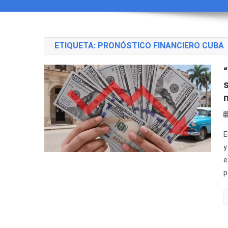
ETIQUETA:
PRONÓSTICO FINANCIERO CUBA
E
y
e
p