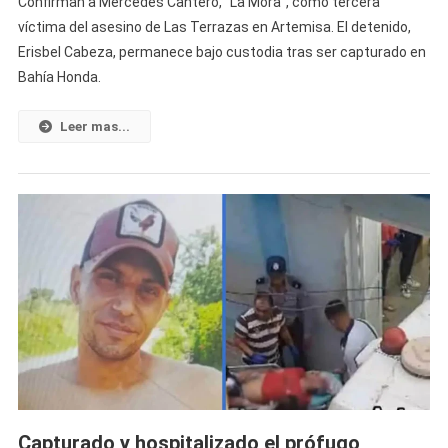
Confirman a Mercedes Cantero, “La Mora”, como tercera
Cantero,
víctima del asesino de Las Terrazas en Artemisa. El detenido,
Conocida
Erisbel Cabeza, permanece bajo custodia tras ser capturado en
Como
Bahía Honda.
“La
Mora”,
Confirmada
Leer mas...
Como
Tercera
Víctima
Del
Ex-
Prófugo
De
Artemisa
Capturado y hospitalizado el prófugo