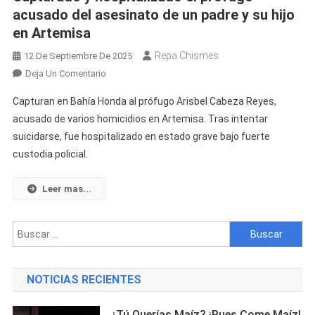
acusado del asesinato de un padre y su hijo
en Artemisa
Repa Chismes
12 De Septiembre De 2025
En
Deja Un Comentario
Capturado
Capturan en Bahía Honda al prófugo Arisbel Cabeza Reyes,
Y
acusado de varios homicidios en Artemisa. Tras intentar
Hospitalizado
suicidarse, fue hospitalizado en estado grave bajo fuerte
El
custodia policial.
Prófugo
Acusado
Del
Leer mas...
Asesinato
De
Buscar:
Un
Padre
Y
NOTICIAS RECIENTES
Su
Hijo
¿Tú Querías Maíz? ¡Pues Come Maíz!