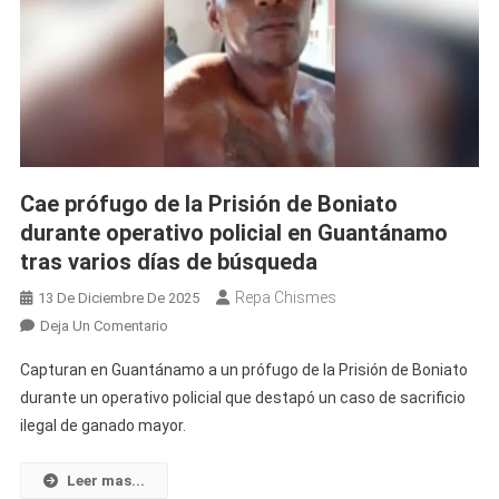
Cae prófugo de la Prisión de Boniato
durante operativo policial en Guantánamo
tras varios días de búsqueda
Repa Chismes
13 De Diciembre De 2025
En
Deja Un Comentario
Cae
Capturan en Guantánamo a un prófugo de la Prisión de Boniato
Prófugo
durante un operativo policial que destapó un caso de sacrificio
De
ilegal de ganado mayor.
La
Prisión
De
Leer mas...