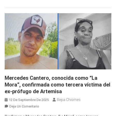
Boniato
Durante
Operativo
Policial
En
Guantánamo
Tras
Varios
Días
De
Búsqueda
Mercedes Cantero, conocida como “La
Mora”, confirmada como tercera víctima del
ex-prófugo de Artemisa
Repa Chismes
12 De Septiembre De 2025
En
Deja Un Comentario
Mercedes