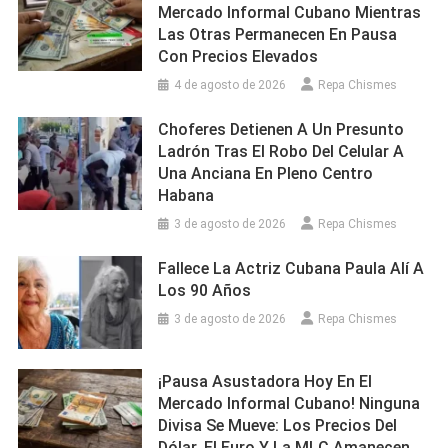
Mercado Informal Cubano Mientras
Las Otras Permanecen En Pausa
Con Precios Elevados
4 de agosto de 2026
Repa Chismes
Choferes Detienen A Un Presunto
Ladrón Tras El Robo Del Celular A
Una Anciana En Pleno Centro
Habana
3 de agosto de 2026
Repa Chismes
Fallece La Actriz Cubana Paula Alí A
Los 90 Años
3 de agosto de 2026
Repa Chismes
¡Pausa Asustadora Hoy En El
Mercado Informal Cubano! Ninguna
Divisa Se Mueve: Los Precios Del
Dólar, El Euro Y La MLC Amanecen