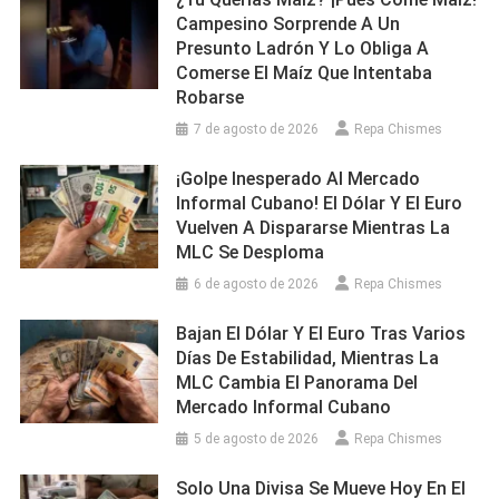
En
Campesino Sorprende A Un
Artemisa
Presunto Ladrón Y Lo Obliga A
Comerse El Maíz Que Intentaba
Robarse
7 de agosto de 2026
Repa Chismes
¡Golpe Inesperado Al Mercado
Informal Cubano! El Dólar Y El Euro
Vuelven A Dispararse Mientras La
MLC Se Desploma
6 de agosto de 2026
Repa Chismes
Bajan El Dólar Y El Euro Tras Varios
Días De Estabilidad, Mientras La
MLC Cambia El Panorama Del
Mercado Informal Cubano
5 de agosto de 2026
Repa Chismes
Solo Una Divisa Se Mueve Hoy En El