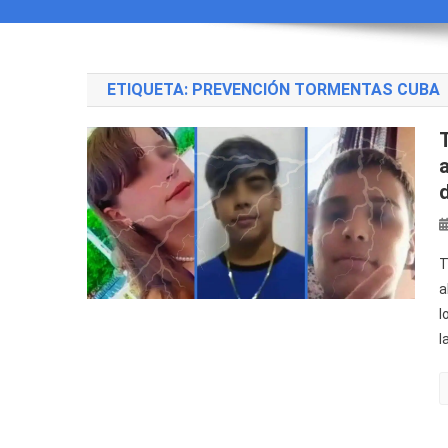
ETIQUETA:
PREVENCIÓN TORMENTAS CUBA
d
T
a
l
l