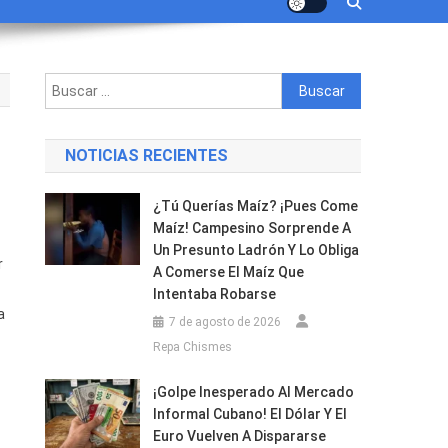
Buscar:
NOTICIAS RECIENTES
¿Tú Querías Maíz? ¡Pues Come
Maíz! Campesino Sorprende A
Un Presunto Ladrón Y Lo Obliga
r
entes
A Comerse El Maíz Que
Intentaba Robarse
a
7 de agosto de 2026
Repa Chismes
¡Golpe Inesperado Al Mercado
dos
Informal Cubano! El Dólar Y El
Euro Vuelven A Dispararse