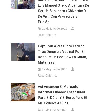
Movimiento San Isidro Acusa A
Luis Manuel Otero Alcántara De
Ser Un Supuesto «chivatón» Y
De Vivir Con Privilegios En
Prisión
29 de julio de 2026
Repa Chismes
Capturan A Presunto Ladrón
Tras Denuncia Vecinal Por El
Robo De Un EcoFlow En Colón,
Matanzas
29 de julio de 2026
Repa Chismes
Así Amanece El Mercado
Informal Cubano: Estabilidad
Para El Dólar Y El Euro, Pero El
MLC Vuelve A Subir
29 de julio de 2026