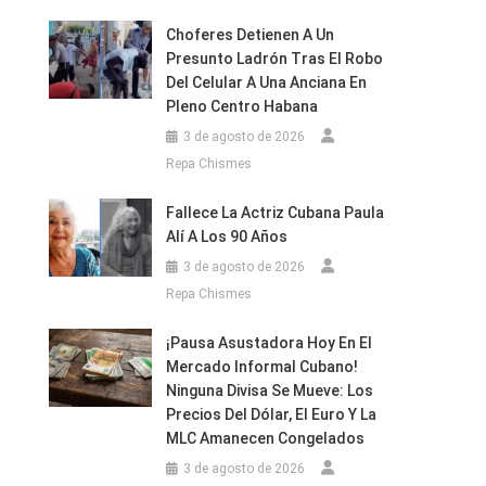
Choferes Detienen A Un
Presunto Ladrón Tras El Robo
Del Celular A Una Anciana En
Pleno Centro Habana
3 de agosto de 2026
Repa Chismes
Fallece La Actriz Cubana Paula
Alí A Los 90 Años
3 de agosto de 2026
Repa Chismes
¡Pausa Asustadora Hoy En El
Mercado Informal Cubano!
Ninguna Divisa Se Mueve: Los
Precios Del Dólar, El Euro Y La
MLC Amanecen Congelados
3 de agosto de 2026