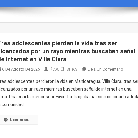
Tres adolescentes pierden la vida tras ser
alcanzados por un rayo mientras buscaban señal
e internet en Villa Clara
Repa Chismes
En
6 De Agosto De 2025
Deja Un Comentario
Tres
res adolescentes perdieron la vida en Manicaragua, Villa Clara, tras se
Adolesc
lcanzados por un rayo mientras buscaban señal de internet en una
Pierden
oma. Una cuarta menor sobrevivió. La tragedia ha conmocionado a tod
La
a comunidad.
Vida
Tras
Ser
Leer mas...
Alcanza
Por