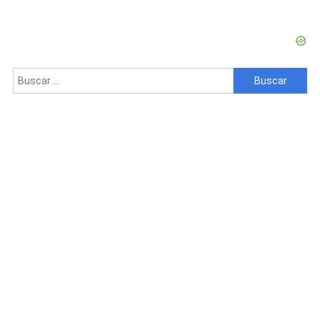
Los
Dos
Reclusos
De
Alta
Buscar:
Peligrosidad
Que
Se
Habían
Fugado
De
Prisión