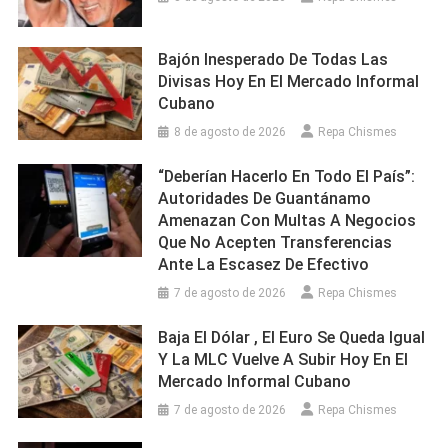
Bajón Inesperado De Todas Las
Divisas Hoy En El Mercado Informal
Cubano
8 de agosto de 2026
Repa Chismes
“Deberían Hacerlo En Todo El País”:
Autoridades De Guantánamo
Amenazan Con Multas A Negocios
Que No Acepten Transferencias
Ante La Escasez De Efectivo
7 de agosto de 2026
Repa Chismes
Baja El Dólar , El Euro Se Queda Igual
Y La MLC Vuelve A Subir Hoy En El
Mercado Informal Cubano
7 de agosto de 2026
Repa Chismes