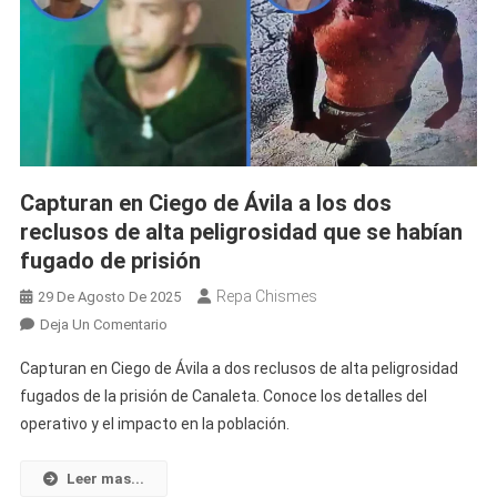
Capturan en Ciego de Ávila a los dos
reclusos de alta peligrosidad que se habían
fugado de prisión
Repa Chismes
29 De Agosto De 2025
En
Deja Un Comentario
Capturan
Capturan en Ciego de Ávila a dos reclusos de alta peligrosidad
En
fugados de la prisión de Canaleta. Conoce los detalles del
Ciego
operativo y el impacto en la población.
De
Ávila
A
Leer mas...