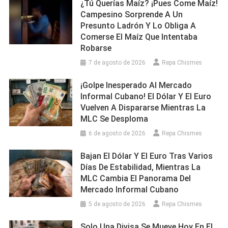
¿Tú Querías Maíz? ¡Pues Come Maíz!
Campesino Sorprende A Un
Presunto Ladrón Y Lo Obliga A
Comerse El Maíz Que Intentaba
Robarse
7 de agosto de 2026
Repa Chismes
¡Golpe Inesperado Al Mercado
Informal Cubano! El Dólar Y El Euro
Vuelven A Dispararse Mientras La
MLC Se Desploma
6 de agosto de 2026
Repa Chismes
Bajan El Dólar Y El Euro Tras Varios
Días De Estabilidad, Mientras La
MLC Cambia El Panorama Del
Mercado Informal Cubano
5 de agosto de 2026
Repa Chismes
Solo Una Divisa Se Mueve Hoy En El