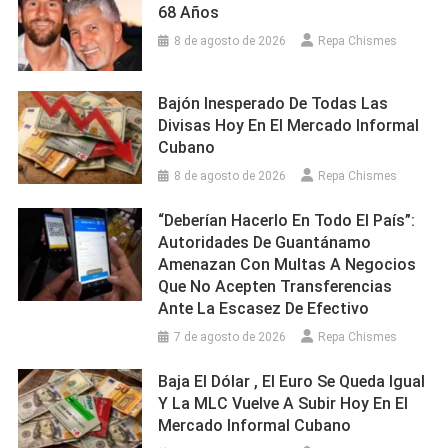
68 Años
8 de agosto de 2026
Repa Chismes
Bajón Inesperado De Todas Las
Divisas Hoy En El Mercado Informal
Cubano
8 de agosto de 2026
Repa Chismes
“Deberían Hacerlo En Todo El País”:
Autoridades De Guantánamo
Amenazan Con Multas A Negocios
Que No Acepten Transferencias
Ante La Escasez De Efectivo
7 de agosto de 2026
Repa Chismes
Baja El Dólar , El Euro Se Queda Igual
Y La MLC Vuelve A Subir Hoy En El
Mercado Informal Cubano