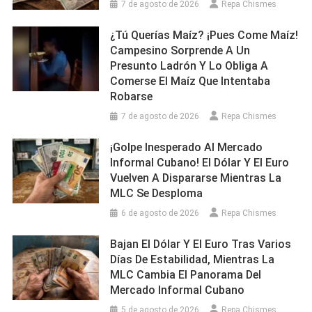
7 de agosto de 2026
Repa Chismes
¿Tú Querías Maíz? ¡Pues Come Maíz!
Campesino Sorprende A Un
Presunto Ladrón Y Lo Obliga A
Comerse El Maíz Que Intentaba
Robarse
7 de agosto de 2026
Repa Chismes
¡Golpe Inesperado Al Mercado
Informal Cubano! El Dólar Y El Euro
Vuelven A Dispararse Mientras La
MLC Se Desploma
6 de agosto de 2026
Repa Chismes
Bajan El Dólar Y El Euro Tras Varios
Días De Estabilidad, Mientras La
MLC Cambia El Panorama Del
Mercado Informal Cubano
5 de agosto de 2026
Repa Chismes