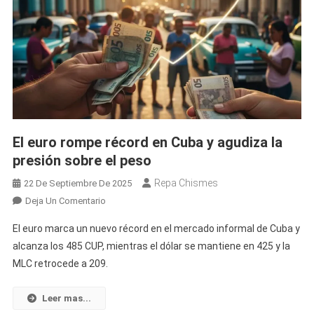
El euro rompe récord en Cuba y agudiza la
presión sobre el peso
Repa Chismes
22 De Septiembre De 2025
En
Deja Un Comentario
El
El euro marca un nuevo récord en el mercado informal de Cuba y
Euro
alcanza los 485 CUP, mientras el dólar se mantiene en 425 y la
Rompe
MLC retrocede a 209.
Récord
En
Cuba
Leer mas...
Y