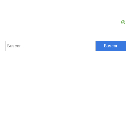
Agudiza
La
Presión
Sobre
El
Peso
Buscar: