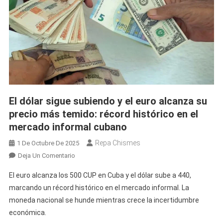
El dólar sigue subiendo y el euro alcanza su
precio más temido: récord histórico en el
mercado informal cubano
Repa Chismes
1 De Octubre De 2025
En
Deja Un Comentario
El
El euro alcanza los 500 CUP en Cuba y el dólar sube a 440,
Dólar
marcando un récord histórico en el mercado informal. La
Sigue
moneda nacional se hunde mientras crece la incertidumbre
Subiendo
económica.
Y