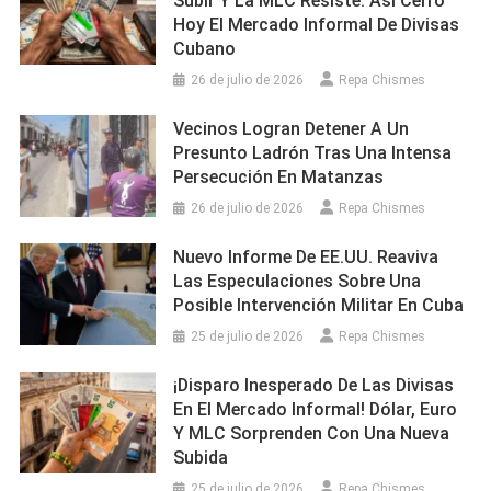
Subir Y La MLC Resiste: Así Cerró
Hoy El Mercado Informal De Divisas
Cubano
26 de julio de 2026
Repa Chismes
Vecinos Logran Detener A Un
Presunto Ladrón Tras Una Intensa
Persecución En Matanzas
26 de julio de 2026
Repa Chismes
Nuevo Informe De EE.UU. Reaviva
Las Especulaciones Sobre Una
Posible Intervención Militar En Cuba
25 de julio de 2026
Repa Chismes
¡Disparo Inesperado De Las Divisas
En El Mercado Informal! Dólar, Euro
Y MLC Sorprenden Con Una Nueva
Subida
25 de julio de 2026
Repa Chismes