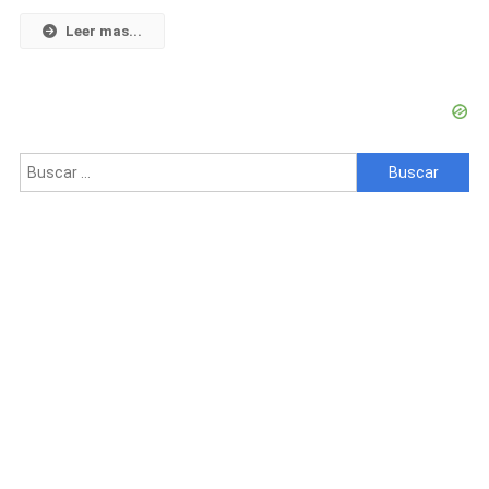
El
Euro
Leer mas...
Alcanza
Su
Precio
Más
Temido:
Buscar:
Récord
Histórico
En
El
Mercado
Informal
Cubano