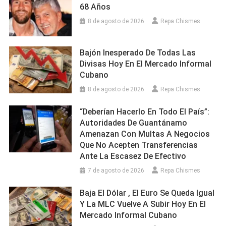
68 Años
8 de agosto de 2026
Repa Chismes
Bajón Inesperado De Todas Las
Divisas Hoy En El Mercado Informal
Cubano
8 de agosto de 2026
Repa Chismes
“Deberían Hacerlo En Todo El País”:
Autoridades De Guantánamo
Amenazan Con Multas A Negocios
Que No Acepten Transferencias
Ante La Escasez De Efectivo
7 de agosto de 2026
Repa Chismes
Baja El Dólar , El Euro Se Queda Igual
Y La MLC Vuelve A Subir Hoy En El
Mercado Informal Cubano