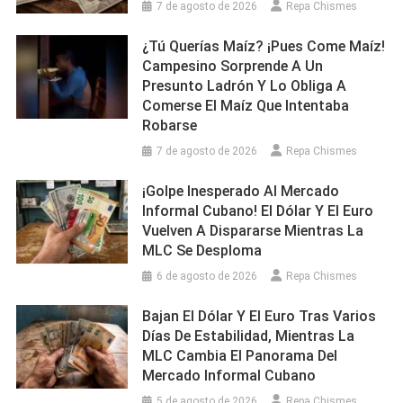
7 de agosto de 2026
Repa Chismes
¿Tú Querías Maíz? ¡Pues Come Maíz!
Campesino Sorprende A Un
Presunto Ladrón Y Lo Obliga A
Comerse El Maíz Que Intentaba
Robarse
7 de agosto de 2026
Repa Chismes
¡Golpe Inesperado Al Mercado
Informal Cubano! El Dólar Y El Euro
Vuelven A Dispararse Mientras La
MLC Se Desploma
6 de agosto de 2026
Repa Chismes
Bajan El Dólar Y El Euro Tras Varios
Días De Estabilidad, Mientras La
MLC Cambia El Panorama Del
Mercado Informal Cubano
5 de agosto de 2026
Repa Chismes