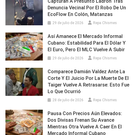
Capturan A Presunto Ladrón Tras
Denuncia Vecinal Por El Robo De Un
EcoFlow En Colón, Matanzas
29 de julio de 2026
Repa Chismes
Así Amanece El Mercado Informal
Cubano: Estabilidad Para El Dólar Y
El Euro, Pero El MLC Vuelve A Subir
29 de julio de 2026
Repa Chismes
Comparece Damián Valdez Ante La
Corte Y El Juicio Por La Muerte De El
Taiger Vuelve A Retrasarse: Esto Fue
Lo Que Ocurrió
28 de julio de 2026
Repa Chismes
Pausa Con Precios Aún Elevados:
Dos Divisas Frenan Su Avance
Mientras Otra Vuelve A Caer En El
Mercado Informal Cubano