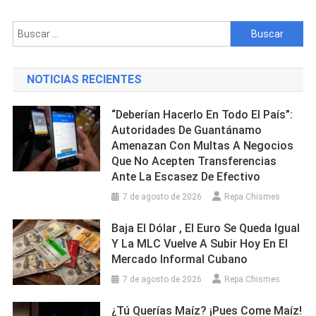
Que
Quedó
Buscar:
Varada
En
Un
NOTICIAS RECIENTES
Charco
En
“Deberían Hacerlo En Todo El País”:
La
Autoridades De Guantánamo
Habana
Amenazan Con Multas A Negocios
Que No Acepten Transferencias
Ante La Escasez De Efectivo
7 de agosto de 2026
Repa Chismes
Baja El Dólar , El Euro Se Queda Igual
Y La MLC Vuelve A Subir Hoy En El
Mercado Informal Cubano
7 de agosto de 2026
Repa Chismes
¿Tú Querías Maíz? ¡Pues Come Maíz!