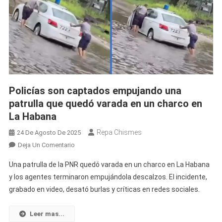
Policías son captados empujando una
patrulla que quedó varada en un charco en
La Habana
Repa Chismes
24 De Agosto De 2025
En
Deja Un Comentario
Policías
Una patrulla de la PNR quedó varada en un charco en La Habana
Son
y los agentes terminaron empujándola descalzos. El incidente,
Captados
grabado en video, desató burlas y críticas en redes sociales.
Empujando
Una
Patrulla
Leer mas...